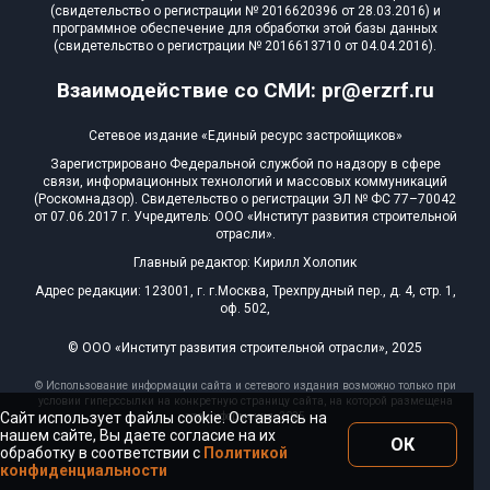
(свидетельство о регистрации № 2016620396 от 28.03.2016) и
программное обеспечение для обработки этой базы данных
(свидетельство о регистрации № 2016613710 от 04.04.2016).
Взаимодействие со СМИ: pr@erzrf.ru
Сетевое издание «Единый ресурс застройщиков»
Зарегистрировано Федеральной службой по надзору в сфере
связи, информационных технологий и массовых коммуникаций
(Роскомнадзор). Свидетельство о регистрации ЭЛ № ФС 77–70042
от 07.06.2017 г. Учредитель: ООО «Институт развития строительной
отрасли».
Главный редактор: Кирилл Холопик
Адрес редакции: 123001, г. г.Москва, Трехпрудный пер., д. 4, стр. 1,
оф. 502,
© ООО «Институт развития строительной отрасли», 2025
© Использование информации сайта и сетевого издания возможно только при
условии гиперссылки на конкретную страницу сайта, на которой размещена
Сайт использует файлы cookie. Оставаясь на
эта информация, 2025
нашем сайте, Вы даете согласие на их
ОК
обработку в соответствии с
Политикой
конфиденциальности