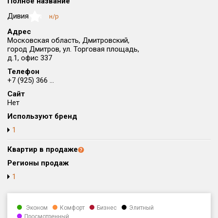
Полное название
Округ
Дивия
н/р
NaN
Все
Адрес
Московская область, Дмитровский,
Район в городе
город Дмитров, ул. Торговая площадь,
Все
д.1, офис 337
Телефон
Цена
₽/м²
млн ₽
+7 (925) 366 ...
от
до
Сайт
Нет
Общая площадь, м²
Используют бренд
от
до
1
Срок сдачи
от
до
Квартир в продаже
Регионы продаж
Вид объекта
1
Кол-во комнат
Эконом
Комфорт
Бизнес
Элитный
Просмотренный