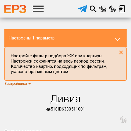
Настроены
1 параметр
×
Настройте фильтр подбора ЖК или квартиры.
Настройки сохранятся на весь период сессии.
Количество квартир, подходящих по фильтрам,
указано оранжевым цветом.
Застройщики
Регион ЖК
г.Москва
×
Дивия
Район в регионе
Все
518
ID
6330511001
Населённый пункт