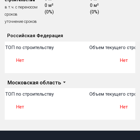
0 м²
0 м²
0 м²
Блокированных домов
175 из 175
в т.ч. с переносом
(0%)
(0%)
(0%)
сроков
Квартир, апартаментов,
блоков в БД
56 039 из 56 039
уточнение сроков
Российская Федерация
Объекты
Объекты
Объекты
Объекты
Объекты
Объекты
Объекты
Объекты
Объекты
Объекты
Объекты
План 
План 
План 
План 
План 
План 
План 
План 
План 
План 
План 
в ТОП по строительству
Объем текущего строит
Нет
Нет
Московская область
в ТОП по строительству
Объем текущего строит
Нет
Нет