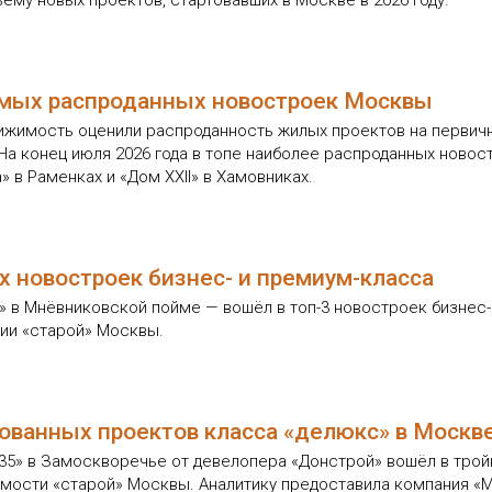
ёму новых проектов, стартовавших в Москве в 2026 году.
самых распроданных новостроек Москвы
вижимость оценили распроданность жилых проектов на перви
На конец июля 2026 года в топе наиболее распроданных новос
 в Раменках и «Дом XXII» в Хамовниках.
х новостроек бизнес- и премиум-класса
 в Мнёвниковской пойме — вошёл в топ-3 новостроек бизнес-
рии «старой» Москвы.
бованных проектов класса «делюкс» в Москв
ая 35» в Замоскворечье от девелопера «Донстрой» вошёл в тр
ости «старой» Москвы. Аналитику предоставила компания «М