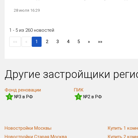
28 июля 16:29
1 - 5 из 260 новостей
(current)
««
«
1
2
3
4
5
»
»»
Другие застройщики рег
Фонд реновации
ПИК
№3 в РФ
№2 в РФ
5
5
Новостройки Москвы
Купить 1 комн
Новостройки Старая Москва
Купить 2 комн