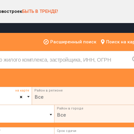
овостроек
БЫТЬ В ТРЕНДЕ!
Расширенный поиск
Поиск на ка
на карте
Район в регионе
×
Все
Район в городе
Все
²
Срок сдачи