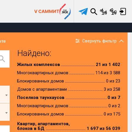
V САММИТ
Свернуть фильтр
рте
Найдено:
Жилых комплексов
21 из 1 402
Многоквартирных домов
114 из 3 588
Блокированных домов
0 из 23
Домов с апартаментами
3 из 258
Поселков таунхаусов
0 из 7
Многоквартирных домов
0 из 2
Блокированных домов
0 из 175
Квартир, апартаментов,
блоков в БД
1 697 из 56 039