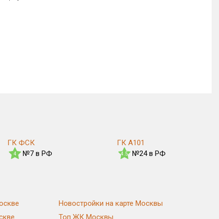
ГК ФСК
ГК А101
№7 в РФ
№24 в РФ
4
4.5
оскве
Новостройки на карте Москвы
скве
Топ ЖК Москвы