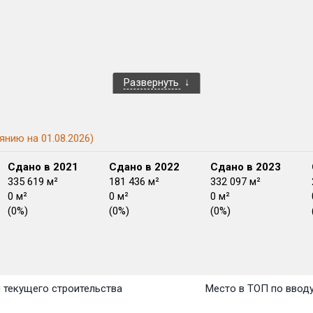
Развернуть
янию на 01.08.2026)
Сдано в 2021
Сдано в 2022
Сдано в 2023
335 619 м²
181 436 м²
332 097 м²
0 м²
0 м²
0 м²
(0%)
(0%)
(0%)
План передачи:
План 
План 
План 
План 
План 
План 
План 
План 
План 
План 
План 
перв
 текущего строительства
Место в ТОП по ввод