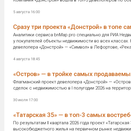
Компания «Донстрой» вошла в топ-3 девелоперов по объ
5 августа 16:00
Сразу три проекта «Донстрой» в топе 
Аналитики сервиса bnMap.pro специально для РИА Нед
у покупателей объекты недвижимости во всех классах. 
девелопера «Донстрой» — «Символ» в Лефортове, «Река»
4 августа 18:45
«Остров» — в тройке самых продаваемы
Флагманский проект девелопера «Донстрой» — «Остров»
сделок с недвижимостью в I полугодии 2026 на террито
30 июля 17:00
«Татарская 35» — в топ-3 самых востре
По результатам II квартала 2026 года проект «Татарск
высокобюджетного жилья на первичном рынке недвижим