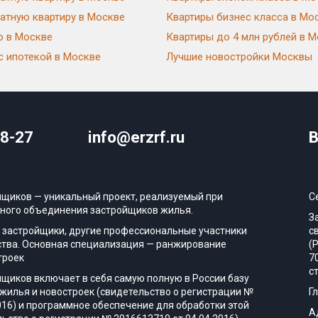
атную квартиру в Москве
Квартиры бизнес класса в Мо
ю в Москве
Квартиры до 4 млн рублей в 
с ипотекой в Москве
Лучшие новостройки Москвы
08-27
info@erzrf.ru
В
йщиков — уникальный проект, реализуемый при
С
ного объединения застройщиков жилья.
З
 застройщики, другие профессиональные участники
с
тва. Основная специализация — ранжирование
(
троек
7
с
йщиков включает в себя самую полную в России базу
жилья и новостроек (свидетельство о регистрации №
Г
016) и программное обеспечение для обработки этой
А