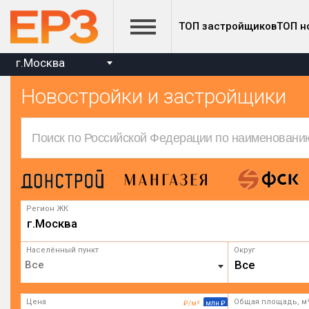
ТОП застройщиков
ТОП н
г.Москва
Новостройки и застройщики
Регион ЖК
г.Москва
Населённый пункт
Округ
Все
Цена
Общая площадь, м
₽/м²
млн ₽