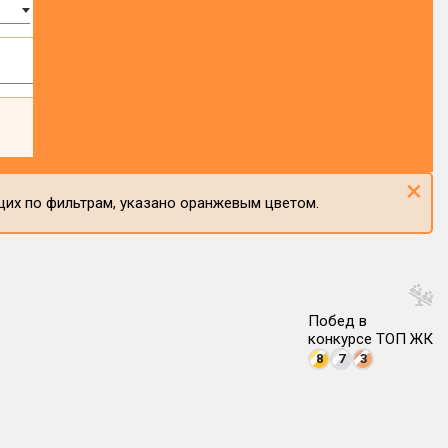
×
щих по фильтрам, указано оранжевым цветом.
Побед в
конкурсе ТОП ЖК
8
7
3