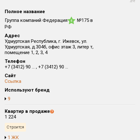
Округ
Полное название
Все
Группа компаний Федерация
№175 в
4
Район в городе
РФ
Все
Адрес
Удмуртская Республика, г. Ижевск, ул.
Удмуртская, д.304б, офис этаж 3, литер т,
Цена
₽/м²
млн ₽
помещение 1, 2, 3, 4
от
до
Телефон
+7 (3412) 90 ... , +7 (3412) 90 ...
Общая площадь, м²
от
до
Сайт
Ссылка
Срок сдачи
Используют бренд
Сдан в 2026
II кв. 2029
от
до
9
Вид объекта
Квартир в продаже
1 224
Кол-во комнат
Строится
1 ЖК