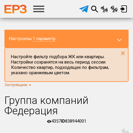
Настроены
1 параметр
×
Настройте фильтр подбора ЖК или квартиры.
Настройки сохранятся на весь период сессии.
Количество квартир, подходящих по фильтрам,
указано оранжевым цветом.
Застройщики
Регион ЖК
Пермский край
×
Группа компаний
Район в регионе
Федерация
Все
4357
ID
838944001
Населённый пункт