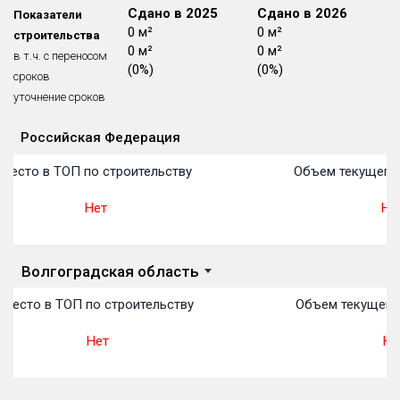
Сдано в 2024
Сдано в 2025
Сдано в 2026
Показатели
Блокированных домов
175 из 175
0 м²
0 м²
0 м²
строительства
Квартир, апартаментов,
0 м²
0 м²
0 м²
в т.ч. с переносом
блоков в БД
56 039 из 56 039
(0%)
(0%)
(0%)
сроков
уточнение сроков
Российская Федерация
Объекты
Объекты
Объекты
Объекты
Объекты
Объекты
Объекты
Объекты
Объекты
Объекты
Объекты
План 
План 
План 
План 
План 
План 
План 
План 
План 
План 
План 
Место в ТОП по строительству
Объем текущего 
Нет
Нет
Волгоградская область
Место в ТОП по строительству
Объем текущего 
Нет
Не