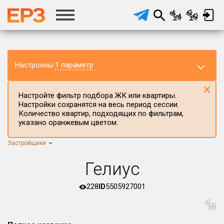
Настроены
1 параметр
×
Настройте фильтр подбора ЖК или квартиры.
Настройки сохранятся на весь период сессии.
Количество квартир, подходящих по фильтрам,
указано оранжевым цветом.
Застройщики
Регион ЖК
г.Москва
×
Гелиус
Район в регионе
Все
228
ID
5505927001
Населённый пункт