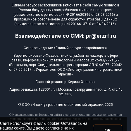
Единый ресурс застройщиков включает в себя самую полную в
России базу данных застройщиков жилья и новостроек
(свидетельство о регистрации № 2016620396 от 28.03.2016) и
программное обеспечение для обработки этой базы данных
(свидетельство о регистрации № 2016613710 от 04.04.2016).
Взаимодействие со СМИ: pr@erzrf.ru
Сетевое издание «Единый ресурс застройщиков»
Зарегистрировано Федеральной службой по надзору в сфере
связи, информационных технологий и массовых коммуникаций
(Роскомнадзор). Свидетельство о регистрации ЭЛ № ФС 77–70042
от 07.06.2017 г. Учредитель: ООО «Институт развития строительной
отрасли».
Главный редактор: Кирилл Холопик
Адрес редакции: 123001, г. г.Москва, Трехпрудный пер., д. 4, стр. 1,
оф. 502,
© ООО «Институт развития строительной отрасли», 2025
© Использование информации сайта и сетевого издания возможно только при
условии гиперссылки на конкретную страницу сайта, на которой размещена
Сайт использует файлы cookie. Оставаясь на
эта информация, 2025
нашем сайте, Вы даете согласие на их
ОК