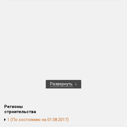
Только новые
Оценка ЕРЗ ЖК
от
до
с продажами
Рейтинг ЕРЗ
Найдено:
Развернуть
Жилых комплексов
1 400 из 1 401
Многоквартирных домов
3 586 из 3 585
Блокированных домов
23 из 23
Регионы
Домов с апартаментами
258 из 258
строительства
Поселков таунхаусов
7 из 7
1 (По состоянию на 01.08.2017)
Многоквартирных домов
2 из 2