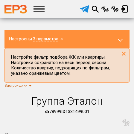
Настроены
3 параметра
×
×
Настройте фильтр подбора ЖК или квартиры.
Настройки сохранятся на весь период сессии.
Количество квартир, подходящих по фильтрам,
указано оранжевым цветом.
Застройщики
Регион ЖК
г.Москва
×
Группа Эталон
Район в регионе
Все
78999
ID
1331499001
Населённый пункт
×
Москва (Старая Москва)