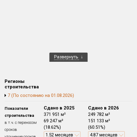
Блокированных домов
0 из 175
Квартир, апартаментов,
блоков в БД
648 из 56 039
Развернуть
Регионы
строительства
7 (По состоянию на 01.08.2026)
Сдано в 2024
Сдано в 2025
Сдано в 2026
Показатели
114 819 м²
371 951 м²
249 782 м²
строительства
14 952 м²
69 247 м²
151 133 м²
в т.ч. с переносом
(13.02%)
(18.62%)
(60.51%)
сроков
0.44 месяцев
1.52 месяцев
4.87 месяцев
уточнение сроков