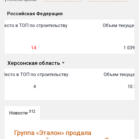
Российская Федерация
План
П
П
П
П
П
П
П
П
П
П
П
Объекты
Объекты
Объекты
Объекты
Объекты
Объекты
Объекты
Объекты
Объекты
Объекты
Объекты
Объекты
первон
передачи:
пере
пере
пере
пере
пере
пере
пере
пере
пере
пере
пере
Место в ТОП по строительству
Объем текущего 
14
1 039 8
Херсонская область
Место в ТОП по строительству
Объем текущего
4
10 31
312
Новости
Группа «Эталон» продала