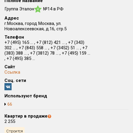
Полное название
Округ
Группа Эталон
№14 в РФ
4
Все
Адрес
г.Москва, город Москва, ул.
Район в городе
Новоалексеевская, д.16, стр.5
Все
Телефон
+7 (495) 165 ... , +7 (812) 421 ... , +7 (343)
Цена
302 ... , +7 (843) 558 ... , +7 (3452) 51 ... , +7
₽/м²
млн ₽
(383) 388 ... , +7 (3812) 78 ... , +7 (495) 159 ...
от
до
, +7 (495) 385 ...
Общая площадь, м²
Сайт
от
до
Ссылка
Соц. сети
Срок сдачи
Сдан в 2015
I кв. 2030
от
до
Используют бренд
Вид объекта
66
Квартир в продаже
Кол-во комнат
2 255
Строится