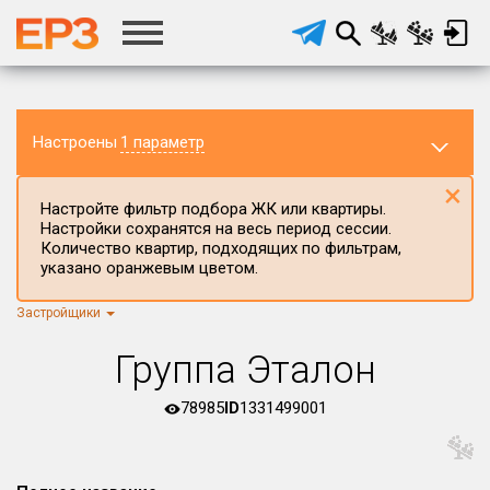
Настроены
1 параметр
×
Настройте фильтр подбора ЖК или квартиры.
Настройки сохранятся на весь период сессии.
Количество квартир, подходящих по фильтрам,
указано оранжевым цветом.
Застройщики
Регион ЖК
г.Москва
×
Группа Эталон
Район в регионе
Все
78985
ID
1331499001
Населённый пункт