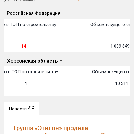
Российская Федерация
План
П
П
П
П
П
П
П
П
П
П
П
Объекты
Объекты
Объекты
Объекты
Объекты
Объекты
Объекты
Объекты
Объекты
Объекты
Объекты
Объекты
первон
передачи:
пере
пере
пере
пере
пере
пере
пере
пере
пере
пере
пере
о в ТОП по строительству
Объем текущего стро
14
1 039 849
м
Херсонская область
то в ТОП по строительству
Объем текущего стр
4
10 311
м²
312
Новости
Группа «Эталон» продала