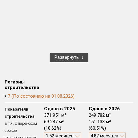
Блокированных домов
0 из 175
Квартир, апартаментов,
блоков в БД
648 из 56 039
Развернуть
Регионы
строительства
7 (По состоянию на 01.08.2026)
Сдано в 2024
Сдано в 2025
Сдано в 2026
Показатели
114 819 м²
371 951 м²
249 782 м²
строительства
14 952 м²
69 247 м²
151 133 м²
в т.ч. с переносом
(13.02%)
(18.62%)
(60.51%)
сроков
0.44 месяцев
1.52 месяцев
4.87 месяцев
уточнение сроков