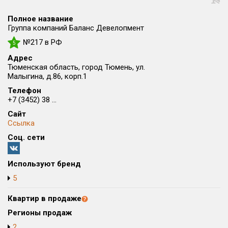
Округ
Полное название
Все
Группа компаний Баланс Девелопмент
№217 в РФ
Район в городе
5
Все
Адрес
Тюменская область, город Тюмень, ул.
Малыгина, д.86, корп.1
Цена
₽/м²
млн ₽
Телефон
от
до
+7 (3452) 38 ...
Общая площадь, м²
Сайт
от
до
Ссылка
Соц. сети
Срок сдачи
от
до
Используют бренд
Вид объекта
5
Квартир в продаже
Кол-во комнат
Регионы продаж
2