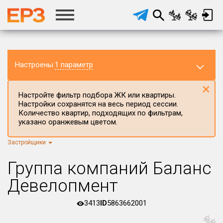
Настроены
1 параметр
×
Настройте фильтр подбора ЖК или квартиры.
Настройки сохранятся на весь период сессии.
Количество квартир, подходящих по фильтрам,
указано оранжевым цветом.
Застройщики
Регион ЖК
г.Москва
×
Группа компаний Баланс
Район в регионе
Девелопмент
Все
3413
ID
5863662001
Населённый пункт