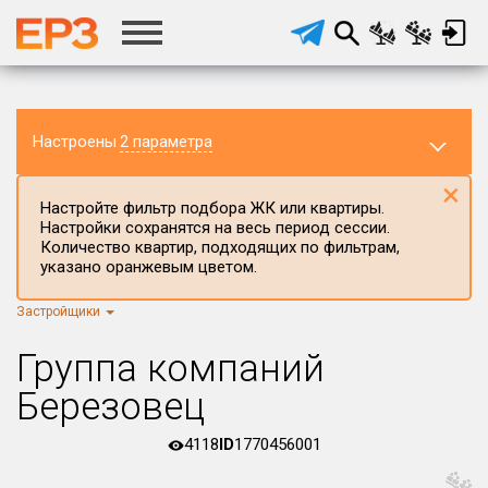
Настроены
2 параметра
×
Настройте фильтр подбора ЖК или квартиры.
Настройки сохранятся на весь период сессии.
Количество квартир, подходящих по фильтрам,
указано оранжевым цветом.
Регион ЖК
Все регионы
×
Застройщики
Район в регионе
Группа компаний
Все
Березовец
Населённый пункт
4118
ID
1770456001
Округ