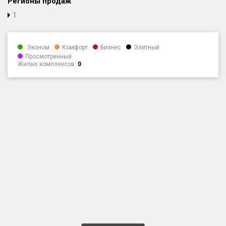
Регионы продаж
Оценка ЕРЗ ЖК
1
от
до
Эконом
Комфорт
Бизнес
Элитный
с продажами
Просмотренный
Жилых комплексов:
0
Рейтинг ЕРЗ
Найдено:
Жилых комплексов
6 из 20 793
Многоквартирных домов
16 из 60 323
Блокированных домов
0 из 3 141
Домов с апартаментами
0 из 1 048
Поселков таунхаусов
0 из 237
Многоквартирных домов
0 из 365
Блокированных домов
0 из 4 562