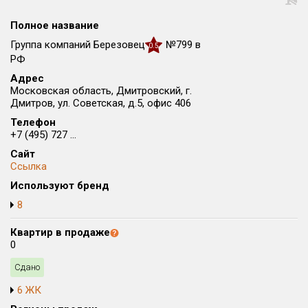
Все
Полное название
Район в городе
Все
Группа компаний Березовец
№799 в
0.5
РФ
Адрес
Цена
₽/м²
млн ₽
Московская область, Дмитровский, г.
от
до
Дмитров, ул. Советская, д.5, офис 406
Общая площадь, м²
Телефон
+7 (495) 727 ...
от
до
Сайт
Срок сдачи
Ссылка
Сдан в 2015
от
до
Используют бренд
Вид объекта
8
Квартир в продаже
0
Кол-во комнат
Сдано
6 ЖК
Только новые