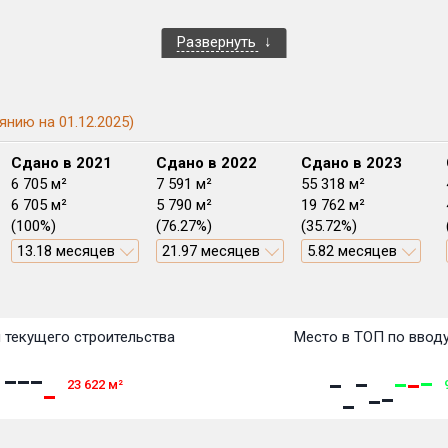
Развернуть
янию на 01.12.2025)
Сдано в 2021
Сдано в 2022
Сдано в 2023
6 705 м²
7 591 м²
55 318 м²
6 705 м²
5 790 м²
19 762 м²
(100%)
(76.27%)
(35.72%)
13.18 месяцев
21.97 месяцев
5.82 месяцев
План 
План 
План 
План 
План 
План 
План 
План 
План 
План 
План 
 текущего строительства
Место в ТОП по ввод
23 622
м²