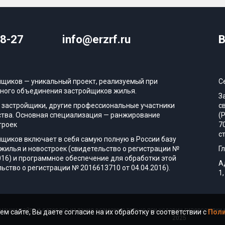
08-27
info@erzrf.ru
В
йщиков — уникальный проект, реализуемый при
С
ного объединения застройщиков жилья.
З
 застройщики, другие профессиональные участники
с
тва. Основная специализация — ранжирование
(
троек
7
с
йщиков включает в себя самую полную в России базу
жилья и новостроек (свидетельство о регистрации №
Г
016) и программное обеспечение для обработки этой
А
ьство о регистрации № 2016613710 от 04.04.2016).
1,
ации сайта и сетевого издания возможно только при условии гиперссылки н
ем сайте, Вы даете согласие на их обработку в соответствии с
Поли
2025