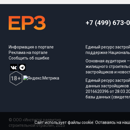
+7 (499) 673-
Информация о портале
Единый ресурс застро
Реклама на портале
поддержке Националь
Сообщить об ошибке
Основная аудитория —
жилищного строительс
застройщиков и новос
Единый ресурс застро
данных застройщиков 
2016620396 от 28.03.2
базы данных (свидетел
© ООО «Институт развития
© Использование информ
Сайт использует файлы cookie. Оставаясь на наш
строительной отрасли», 2025