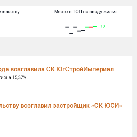
ительству
Место в ТОП по вводу жилья
10
года возглавила СК ЮгСтройИмпериал
иона 15,37%.
ельству возглавил застройщик «СК ЮСИ»