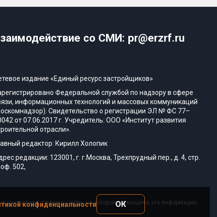
заимодействие со СМИ: pr@erzrf.ru
етевое издание «Единый ресурс застройщиков»
арегистрировано Федеральной службой по надзору в сфере
вязи, информационных технологий и массовых коммуникаций
Роскомнадзор). Свидетельство о регистрации ЭЛ № ФС 77–
0042 от 07.06.2017 г. Учредитель: ООО «Институт развития
троительной отрасли».
лавный редактор: Кирилл Холопик
дрес редакции: 123001, г. г.Москва, Трехпрудный пер., д. 4, стр.
 оф. 502,
а конкретную страницу сайта, на которой размещена эта информация,
ОК
тикой конфиденциальности