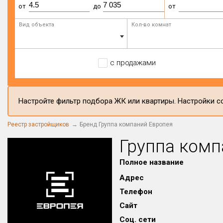
от
до
от
Вид объекта
Кол-во комнат
с продажами
Настройте фильтр подбора ЖК или квартиры. Настройки со
Реестр застройщиков
Бренд Группа компаний Европея
Группа комп
Полное название
Адрес
Телефон
Сайт
Соц. сети