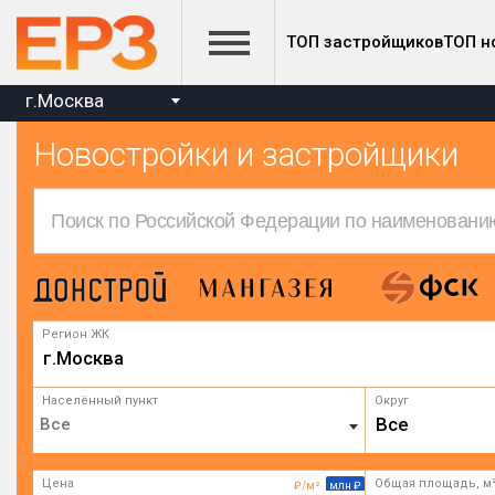
ТОП застройщиков
ТОП н
г.Москва
Новостройки и застройщики
Регион ЖК
г.Москва
Населённый пункт
Округ
Все
Цена
Общая площадь, м
₽/м²
млн ₽