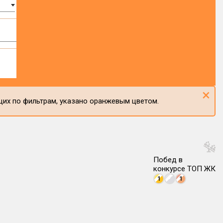
×
щих по фильтрам, указано оранжевым цветом.
Побед в
конкурсе ТОП ЖК
1
1