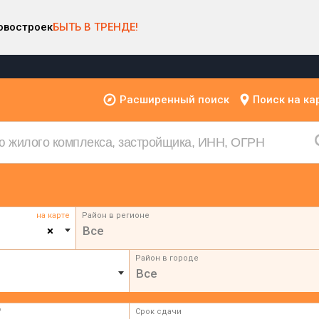
овостроек
БЫТЬ В ТРЕНДЕ!
Расширенный поиск
Поиск на ка
на карте
Район в регионе
×
Все
Район в городе
Все
²
Срок сдачи