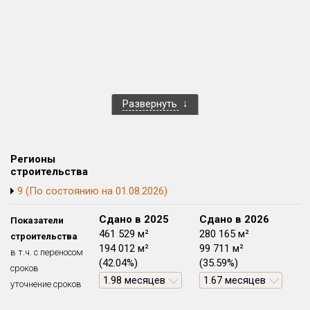
Квартир, апартаментов,
блоков в БД
197 из 21 832
Развернуть
Регионы
строительства
9 (По состоянию на 01.08.2026)
Сдано в 2024
Сдано в 2025
Сдано в 2026
Показатели
571 359 м²
461 529 м²
280 165 м²
строительства
389 132 м²
194 012 м²
99 711 м²
в т.ч. с переносом
(68.11%)
(42.04%)
(35.59%)
сроков
2.82 месяцев
1.98 месяцев
1.67 месяцев
уточнение сроков