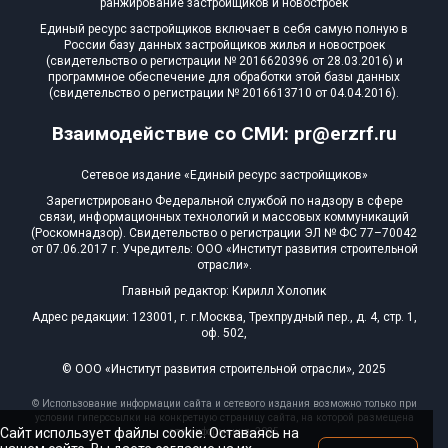
ранжирование застройщиков и новостроек
Единый ресурс застройщиков включает в себя самую полную в
России базу данных застройщиков жилья и новостроек
(свидетельство о регистрации № 2016620396 от 28.03.2016) и
программное обеспечение для обработки этой базы данных
(свидетельство о регистрации № 2016613710 от 04.04.2016).
Взаимодействие со СМИ: pr@erzrf.ru
Сетевое издание «Единый ресурс застройщиков»
Зарегистрировано Федеральной службой по надзору в сфере
связи, информационных технологий и массовых коммуникаций
(Роскомнадзор). Свидетельство о регистрации ЭЛ № ФС 77–70042
от 07.06.2017 г. Учредитель: ООО «Институт развития строительной
отрасли».
Главный редактор: Кирилл Холопик
Адрес редакции: 123001, г. г.Москва, Трехпрудный пер., д. 4, стр. 1,
оф. 502,
© ООО «Институт развития строительной отрасли», 2025
© Использование информации сайта и сетевого издания возможно только при
условии гиперссылки на конкретную страницу сайта, на которой размещена
Сайт использует файлы cookie. Оставаясь на
эта информация, 2025