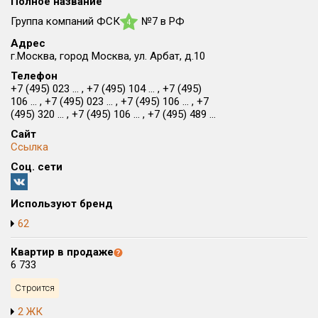
Полное название
Округ
Группа компаний ФСК
№7 в РФ
4
Все
Адрес
г.Москва, город Москва, ул. Арбат, д.10
Район в городе
Все
Телефон
+7 (495) 023 ... , +7 (495) 104 ... , +7 (495)
106 ... , +7 (495) 023 ... , +7 (495) 106 ... , +7
(495) 320 ... , +7 (495) 106 ... , +7 (495) 489 ...
Цена
₽/м²
млн ₽
от
до
Сайт
Ссылка
Общая площадь, м²
Соц. сети
от
до
Срок сдачи
Используют бренд
Сдан в 2026
IV кв. 2028
от
до
62
Вид объекта
Квартир в продаже
6 733
Кол-во комнат
Строится
2 ЖК