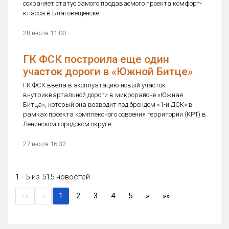
сохраняет статус самого продаваемого проекта комфорт-
класса в Благовещенске.
28 июля 11:00
ГК ФСК построила еще один
участок дороги в «Южной Битце»
ГК ФСК ввела в эксплуатацию новый участок
внутриквартальной дороги в микрорайоне «Южная
Битца», который она возводит под брендом «1-й ДСК» в
рамках проекта комплексного освоения территории (КРТ) в
Ленинском городском округе.
27 июля 16:32
1 - 5 из 515 новостей
(current)
««
«
1
2
3
4
5
»
»»