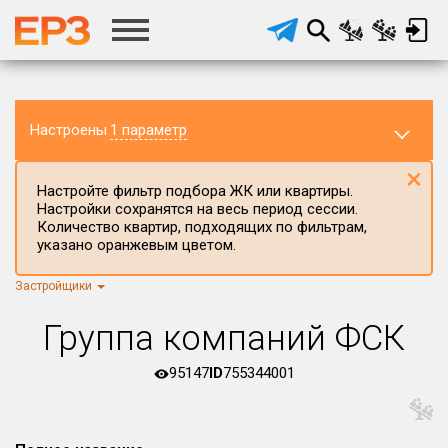
Настроены
1 параметр
×
Настройте фильтр подбора ЖК или квартиры.
Настройки сохранятся на весь период сессии.
Количество квартир, подходящих по фильтрам,
указано оранжевым цветом.
Застройщики
Регион ЖК
Приморский край
×
Группа компаний ФСК
Район в регионе
Все
95147
ID
755344001
Населённый пункт