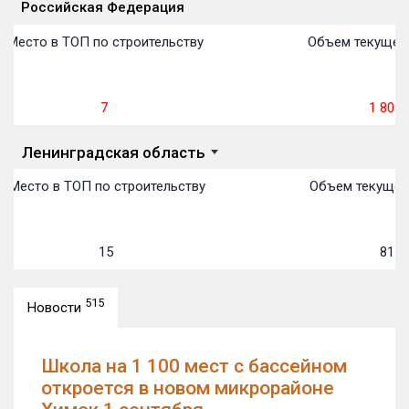
Российская Федерация
План
П
П
П
П
П
П
П
П
П
П
П
Объекты
Объекты
Объекты
Объекты
Объекты
Объекты
Объекты
Объекты
Объекты
Объекты
Объекты
Объекты
первон
передачи:
пере
пере
пере
пере
пере
пере
пере
пере
пере
пере
пере
Место в ТОП по строительству
Объем текущего
7
1 809 
Ленинградская область
Место в ТОП по строительству
Объем текущего
15
81 9
515
Новости
Школа на 1 100 мест с бассейном
откроется в новом микрорайоне