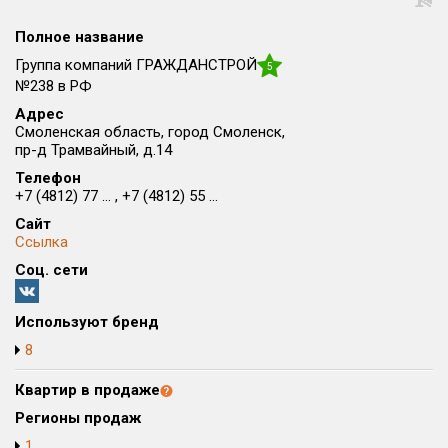
Округ
Полное название
Все
Группа компаний ГРАЖДАНСТРОЙ
5
Район в городе
№238 в РФ
Все
Адрес
Смоленская область, город Смоленск,
пр-д Трамвайный, д.14
Цена
₽/м²
млн ₽
Телефон
от
до
+7 (4812) 77 ... , +7 (4812) 55 ...
Общая площадь, м²
Сайт
от
до
Ссылка
Соц. сети
Срок сдачи
от
до
Используют бренд
Вид объекта
8
Квартир в продаже
Кол-во комнат
Регионы продаж
1