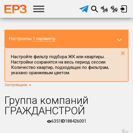
Настроены
1 параметр
×
Настройте фильтр подбора ЖК или квартиры.
Настройки сохранятся на весь период сессии.
Количество квартир, подходящих по фильтрам,
указано оранжевым цветом.
Застройщики
Регион ЖК
г.Москва
×
Группа компаний
Район в регионе
ГРАЖДАНСТРОЙ
Все
6351
ID
188426001
Населённый пункт