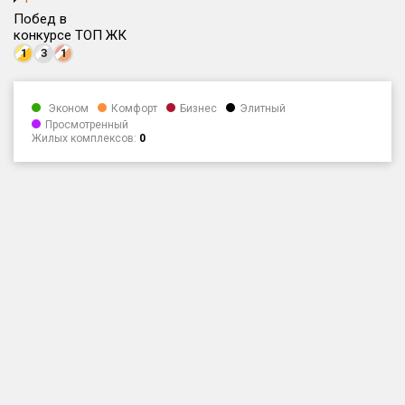
Побед в
Только новые
конкурсе ТОП ЖК
1
3
1
Оценка ЕРЗ ЖК
от
до
Эконом
Комфорт
Бизнес
Элитный
Просмотренный
с продажами
Жилых комплексов:
0
Рейтинг ЕРЗ
Найдено:
Жилых комплексов
1 400 из 1 401
Многоквартирных домов
3 586 из 3 585
Блокированных домов
23 из 23
Домов с апартаментами
258 из 258
Поселков таунхаусов
7 из 7
Многоквартирных домов
2 из 2