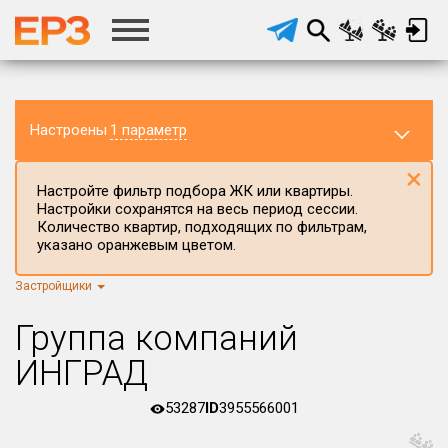
Настроены
1 параметр
×
Настройте фильтр подбора ЖК или квартиры.
Настройки сохранятся на весь период сессии.
Количество квартир, подходящих по фильтрам,
указано оранжевым цветом.
Застройщики
Регион ЖК
Московская область
×
Группа компаний
Район в регионе
ИНГРАД
Все
53287
ID
3955566001
Населённый пункт