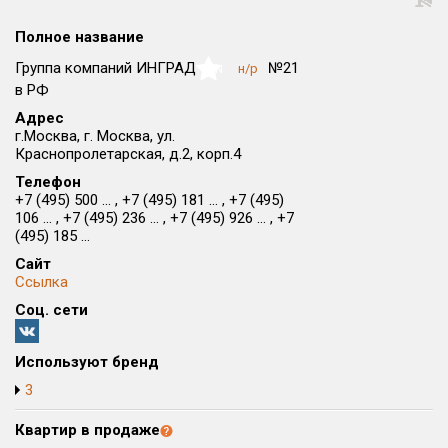
Округ
Полное название
Все
Группа компаний ИНГРАД
№21
н/р
NaN
Район в городе
в РФ
Все
Адрес
г.Москва, г. Москва, ул.
Краснопролетарская, д.2, корп.4
Цена
₽/м²
млн ₽
от
до
Телефон
+7 (495) 500 ... , +7 (495) 181 ... , +7 (495)
106 ... , +7 (495) 236 ... , +7 (495) 926 ... , +7
Общая площадь, м²
(495) 185 ...
от
до
Сайт
Срок сдачи
Ссылка
от
до
Соц. сети
Вид объекта
Используют бренд
3
Кол-во комнат
Квартир в продаже