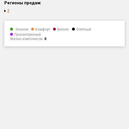
Регионы продаж
Только новые
2
Оценка ЕРЗ ЖК
от
до
Эконом
Комфорт
Бизнес
Элитный
Просмотренный
Жилых комплексов:
0
с продажами
Рейтинг ЕРЗ
Найдено:
Жилых комплексов
906 из 906
Многоквартирных домов
4 329 из 4 329
Блокированных домов
481 из 481
Домов с апартаментами
34 из 34
Поселков таунхаусов
26 из 26
Многоквартирных домов
55 из 55