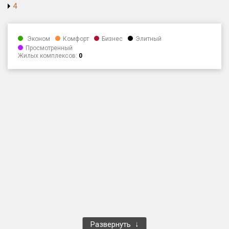
4
Оценка ЕРЗ ЖК
от
до
Эконом
Комфорт
Бизнес
Элитный
Просмотренный
с продажами
Жилых комплексов:
0
Рейтинг ЕРЗ
Найдено:
Жилых комплексов
7 из 20 793
Многоквартирных домов
16 из 60 323
Блокированных домов
0 из 3 141
Домов с апартаментами
4 из 1 048
Поселков таунхаусов
0 из 237
Многоквартирных домов
0 из 365
Блокированных домов
0 из 4 562
Развернуть