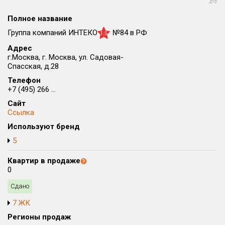
Все
Полное название
Район в городе
Все
Группа компаний ИНТЕКО
№84 в РФ
1.5
Адрес
г.Москва, г. Москва, ул. Садовая-
Цена
₽/м²
млн ₽
Спасская, д.28
от
до
Телефон
Общая площадь, м²
+7 (495) 266 ...
от
до
Сайт
Ссылка
Срок сдачи
Используют бренд
Сдан в 2015
от
до
5
Вид объекта
Квартир в продаже
0
Кол-во комнат
Сдано
7 ЖК
Только новые
Регионы продаж