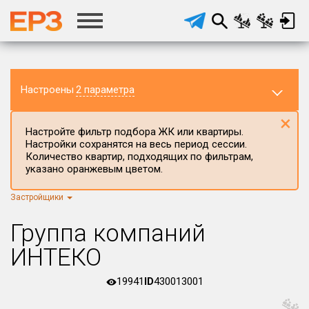
Настроены
2 параметра
×
Настройте фильтр подбора ЖК или квартиры.
Настройки сохранятся на весь период сессии.
Количество квартир, подходящих по фильтрам,
указано оранжевым цветом.
Регион ЖК
Все регионы
×
Застройщики
Район в регионе
Группа компаний
Все
ИНТЕКО
Населённый пункт
19941
ID
430013001
Округ