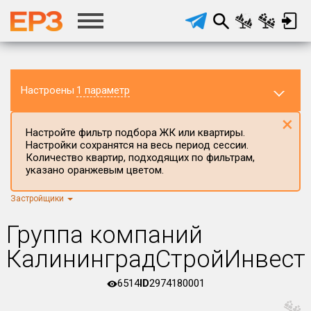
Настроены
1 параметр
×
Настройте фильтр подбора ЖК или квартиры.
Настройки сохранятся на весь период сессии.
Количество квартир, подходящих по фильтрам,
указано оранжевым цветом.
Застройщики
Регион ЖК
Калининградская область
×
Группа компаний
Район в регионе
КалининградСтройИнвест
Все
6514
ID
2974180001
Населённый пункт