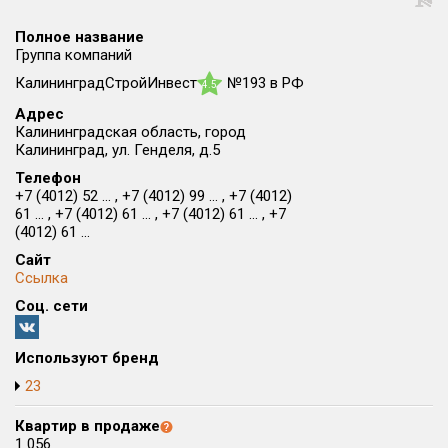
Округ
Полное название
Все
Группа компаний
КалининградСтройИнвест
№193 в РФ
Район в городе
4.5
Все
Адрес
Калининградская область, город
Калининград, ул. Генделя, д.5
Цена
₽/м²
млн ₽
Телефон
от
до
+7 (4012) 52 ... , +7 (4012) 99 ... , +7 (4012)
61 ... , +7 (4012) 61 ... , +7 (4012) 61 ... , +7
Общая площадь, м²
(4012) 61 ...
от
до
Сайт
Ссылка
Срок сдачи
от
до
Соц. сети
Вид объекта
Используют бренд
23
Кол-во комнат
Квартир в продаже
1 056