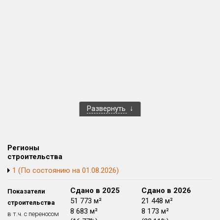
Квартир, апартаментов,
блоков в БД
1 056 из 16 505
Развернуть
Регионы
строительства
1 (По состоянию на 01.08.2026)
Сдано в 2024
Сдано в 2025
Сдано в 2026
Показатели
28 186 м²
51 773 м²
21 448 м²
строительства
10 599 м²
8 683 м²
8 173 м²
в т.ч. с переносом