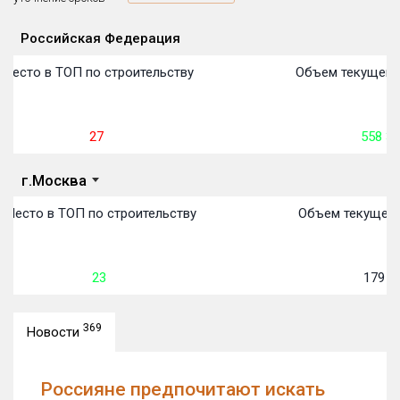
Российская Федерация
План
П
П
П
П
П
П
П
П
П
П
П
Объекты
Объекты
Объекты
Объекты
Объекты
Объекты
Объекты
Объекты
Объекты
Объекты
Объекты
Объекты
первон
передачи:
пере
пере
пере
пере
пере
пере
пере
пере
пере
пере
пере
Место в ТОП по строительству
Объем текущего 
27
558 395
г.Москва
Место в ТОП по строительству
Объем текущего 
23
179 55
369
Новости
Россияне предпочитают искать