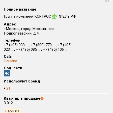
Округ
Полное название
Все
Группа компаний КОРТРОС
№27 в РФ
4.5
Район в городе
Адрес
Все
г.Москва, город Москва, пер.
Подкопаевский, д.4
Цена
Телефон
₽/м²
млн ₽
+7 (495) 933 ... , +7 (800) 770 ... , +7 (495)
от
до
023 ... , +7 (495) 085 ... , +7 (495) 106 ...
Общая площадь, м²
Сайт
от
до
Ссылка
Соц. сети
Срок сдачи
от
до
Используют бренд
Вид объекта
21
Квартир в продаже
Кол-во комнат
3 012
Строится