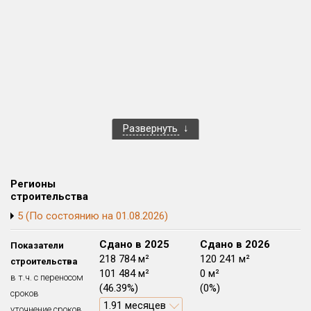
Квартир, апартаментов,
блоков в БД
196 из 14 149
Развернуть
Регионы
строительства
5 (По состоянию на 01.08.2026)
Сдано в 2024
Сдано в 2025
Сдано в 2026
Показатели
185 574 м²
218 784 м²
120 241 м²
строительства
31 740 м²
101 484 м²
0 м²
в т.ч. с переносом
(17.1%)
(46.39%)
(0%)
сроков
0.1 месяцев
1.91 месяцев
уточнение сроков