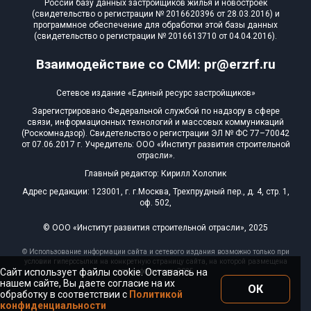
России базу данных застройщиков жилья и новостроек
(свидетельство о регистрации № 2016620396 от 28.03.2016) и
программное обеспечение для обработки этой базы данных
(свидетельство о регистрации № 2016613710 от 04.04.2016).
Взаимодействие со СМИ: pr@erzrf.ru
Сетевое издание «Единый ресурс застройщиков»
Зарегистрировано Федеральной службой по надзору в сфере
связи, информационных технологий и массовых коммуникаций
(Роскомнадзор). Свидетельство о регистрации ЭЛ № ФС 77–70042
от 07.06.2017 г. Учредитель: ООО «Институт развития строительной
отрасли».
Главный редактор: Кирилл Холопик
Адрес редакции: 123001, г. г.Москва, Трехпрудный пер., д. 4, стр. 1,
оф. 502,
© ООО «Институт развития строительной отрасли», 2025
© Использование информации сайта и сетевого издания возможно только при
условии гиперссылки на конкретную страницу сайта, на которой размещена
Сайт использует файлы cookie. Оставаясь на
эта информация, 2025
нашем сайте, Вы даете согласие на их
ОК
обработку в соответствии с
Политикой
конфиденциальности