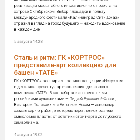
реализации масштабного инвестиционного проекта на
острове Октябрьском. Выбор площадки в пользу
международного фестиваля «Калининград Сити Джаз»
отразил взгляд на город будущего — находить вдохновение
в каждом дне.
5 августа 14:28
Сталь и ритм: ГК «КОРТРОС»
представила-арт коллекцию для
башен «TATE»
ГК «КОРТРОС» расширяет границы концепции «Искусство
в деталях», презентуя арт-коллекцию для жилого
комплекса «TATE». В коллаборации с известными
российскими художниками — Лидией Руссковой-Хасая,
Виктором Поляковым и Евгением Чесом — девелопер
создал серию работ, в которых переплелись разные
смысловые пласты: от эстетики стрит-арта до глубокого
символизма.
4 августа 19:02