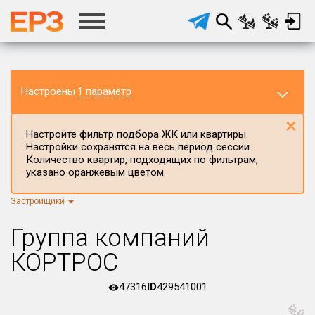
Настроены
1 параметр
×
Настройте фильтр подбора ЖК или квартиры.
Настройки сохранятся на весь период сессии.
Количество квартир, подходящих по фильтрам,
указано оранжевым цветом.
Застройщики
Регион ЖК
Пермский край
×
Группа компаний
Район в регионе
КОРТРОС
Все
47316
ID
429541001
Населённый пункт