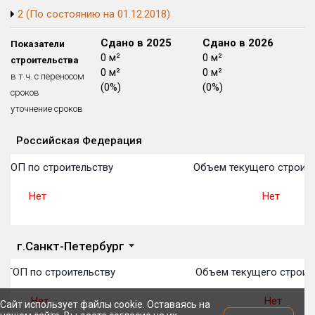
2 (По состоянию на 01.12.2018)
Блокированных домов
175 из 175
Квартир, апартаментов,
Сдано в 2024
Сдано в 2025
Сдано в 2026
Показатели
блоков в БД
56 039 из 56 039
0 м²
0 м²
0 м²
строительства
0 м²
0 м²
0 м²
в т.ч. с переносом
(0%)
(0%)
(0%)
сроков
уточнение сроков
Российская Федерация
Объекты
Объекты
Объекты
Объекты
Объекты
Объекты
Объекты
Объекты
Объекты
Объекты
Объекты
План 
План 
План 
План 
План 
План 
План 
План 
План 
План 
План 
 ТОП по строительству
Объем текущего строите
Нет
Нет
г.Санкт-Петербург
 ТОП по строительству
Объем текущего строит
Нет
Нет
Сайт использует файлы cookie. Оставаясь на