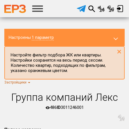
Настроены
1 параметр
×
Настройте фильтр подбора ЖК или квартиры.
Настройки сохранятся на весь период сессии.
Количество квартир, подходящих по фильтрам,
указано оранжевым цветом.
Застройщики
Регион ЖК
г.Москва
×
Группа компаний Лекс
Район в регионе
Все
486
ID
3011246001
Населённый пункт