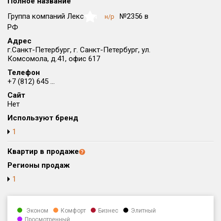
Полное название
Округ
Группа компаний Лекс
№2356 в
н/р
NaN
Все
РФ
Адрес
Район в городе
г.Санкт-Петербург, г. Санкт-Петербург, ул.
Все
Комсомола, д.41, офис 617
Телефон
Цена
₽/м²
млн ₽
+7 (812) 645 ...
от
до
Сайт
Нет
Общая площадь, м²
Используют бренд
от
до
1
Срок сдачи
от
до
Квартир в продаже
Регионы продаж
Вид объекта
1
Кол-во комнат
Эконом
Комфорт
Бизнес
Элитный
Просмотренный