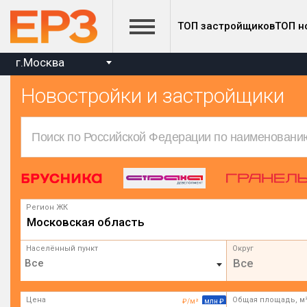
ТОП застройщиков
ТОП н
г.Москва
Новостройки и застройщики
Регион ЖК
Московская область
Населённый пункт
Округ
Все
Цена
Общая площадь, м
₽/м²
млн ₽