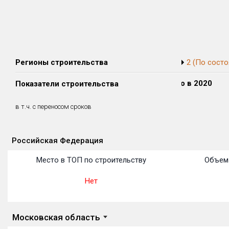
Регионы строительства
2 (По состо
Сдано в 2018
Сдано в 2019
Сдано в 2020
Показатели строительства
0 м²
0 м²
0 м²
0 м²
0 м²
0 м²
в т.ч. с переносом сроков
(0%)
(0%)
(0%)
Российская Федерация
Объекты
Объекты
Объекты
Объекты
Объекты
Объекты
Объекты
Объекты
Объекты
Объекты
Объекты
Место в ТОП по строительству
Объем 
Нет
Московская область