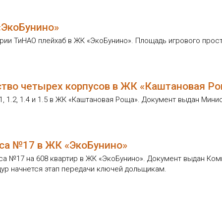
«ЭкоБунино»
ии ТиНАО плейхаб в ЖК «ЭкоБунино». Площадь игрового простр
ство четырех корпусов в ЖК «Каштановая Р
, 1.2, 1.4 и 1.5 в ЖК «Каштановая Роща». Документ выдан Ми
са №17 в ЖК «ЭкоБунино»
са №17 на 608 квартир в ЖК «ЭкоБунино». Документ выдан Ко
ур начнется этап передачи ключей дольщикам.