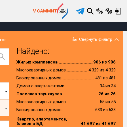
V САММИТ
Свернуть фильтр
рте
Найдено:
Жилых комплексов
906 из 906
Многоквартирных домов
4 329 из 4 329
Блокированных домов
481 из 481
Домов с апартаментами
34 из 34
Поселков таунхаусов
26 из 26
Многоквартирных домов
55 из 55
Блокированных домов
633 из 633
Квартир, апартаментов,
блоков в БД
41 697 из 41 697