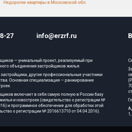
Недорогие квартиры в Московской обл.
08-27
info@erzrf.ru
В
йщиков — уникальный проект, реализуемый при
С
ного объединения застройщиков жилья.
З
 застройщики, другие профессиональные участники
с
тва. Основная специализация — ранжирование
(
троек
7
с
йщиков включает в себя самую полную в России базу
жилья и новостроек (свидетельство о регистрации №
Г
016) и программное обеспечение для обработки этой
А
ьство о регистрации № 2016613710 от 04.04.2016).
1,