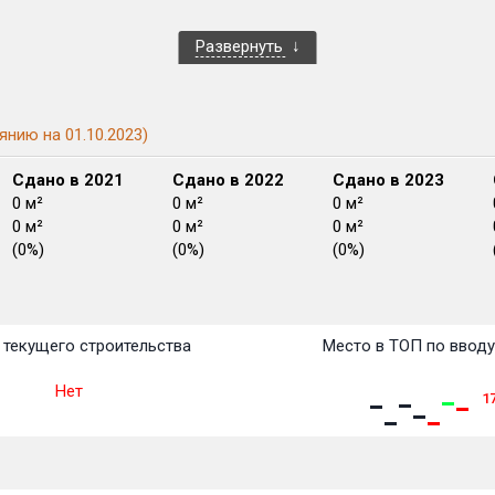
Развернуть
янию на 01.10.2023)
Сдано в 2021
Сдано в 2022
Сдано в 2023
0 м²
0 м²
0 м²
0 м²
0 м²
0 м²
(0%)
(0%)
(0%)
План
План
План
План
План
План
План
План
План
План
План
текущего строительства
Место в ТОП по ввод
Нет
1