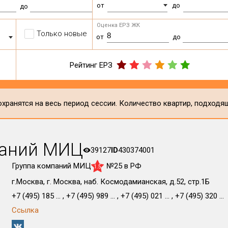
от
до
до
Оценка ЕРЗ ЖК
Только новые
от
до
Рейтинг ЕРЗ
хранятся на весь период сессии. Количество квартир, подходя
паний МИЦ
39127
ID
430374001
Группа компаний МИЦ
№25 в РФ
1.5
г.Москва, г. Москва, наб. Космодамианская, д.52, стр.1Б
+7 (495) 185 ... , +7 (495) 989 ... , +7 (495) 021 ... , +7 (495) 320 ...
Ссылка