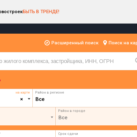
овостроек
БЫТЬ В ТРЕНДЕ!
Расширенный поиск
Поиск на ка
на карте
Район в регионе
×
Все
Район в городе
Все
²
Срок сдачи