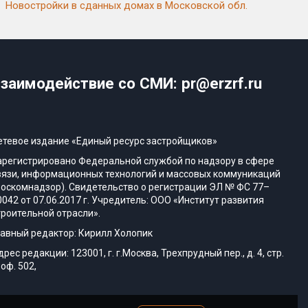
Новостройки в сданных домах в Московской обл.
заимодействие со СМИ: pr@erzrf.ru
етевое издание «Единый ресурс застройщиков»
арегистрировано Федеральной службой по надзору в сфере
вязи, информационных технологий и массовых коммуникаций
Роскомнадзор). Свидетельство о регистрации ЭЛ № ФС 77–
0042 от 07.06.2017 г. Учредитель: ООО «Институт развития
троительной отрасли».
лавный редактор: Кирилл Холопик
дрес редакции: 123001, г. г.Москва, Трехпрудный пер., д. 4, стр.
 оф. 502,