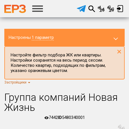
Настроены
1 параметр
×
Настройте фильтр подбора ЖК или квартиры.
Настройки сохранятся на весь период сессии.
Количество квартир, подходящих по фильтрам,
указано оранжевым цветом.
Застройщики
Регион ЖК
Нижегородская область
×
Группа компаний Новая
Район в регионе
Жизнь
Все
7442
ID
5480340001
Населённый пункт