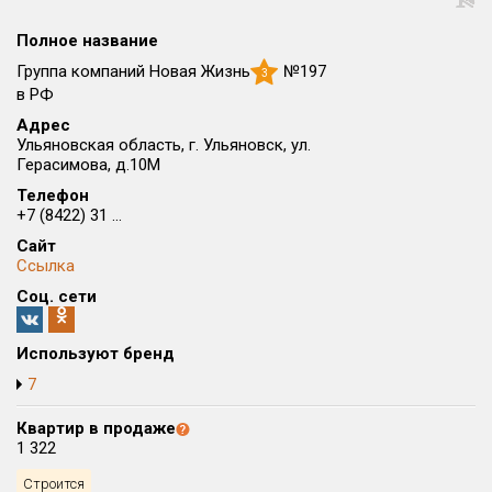
Округ
Полное название
Все
Группа компаний Новая Жизнь
№197
3
Район в городе
в РФ
Все
Адрес
Ульяновская область, г. Ульяновск, ул.
Герасимова, д.10М
Цена
₽/м²
млн ₽
Телефон
от
до
+7 (8422) 31 ...
Общая площадь, м²
Сайт
от
до
Ссылка
Соц. сети
Срок сдачи
Сдан в 2024
III кв. 2029
от
до
Используют бренд
Вид объекта
7
Квартир в продаже
Кол-во комнат
1 322
Строится