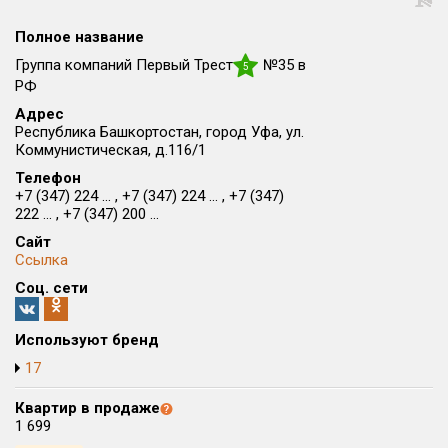
Округ
Полное название
Все
Группа компаний Первый Трест
№35 в
5
Район в городе
РФ
Все
Адрес
Республика Башкортостан, город Уфа, ул.
Коммунистическая, д.116/1
Цена
₽/м²
млн ₽
Телефон
от
до
+7 (347) 224 ... , +7 (347) 224 ... , +7 (347)
222 ... , +7 (347) 200 ...
Общая площадь, м²
от
до
Сайт
Ссылка
Срок сдачи
Соц. сети
от
до
Вид объекта
Используют бренд
17
Кол-во комнат
Квартир в продаже
×
1К
1 699