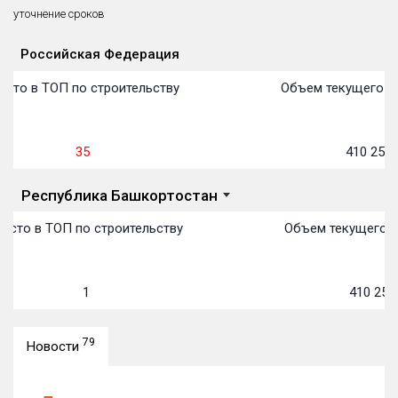
уточнение сроков
Российская Федерация
План
П
П
П
П
П
П
П
П
П
П
П
Объекты
Объекты
Объекты
Объекты
Объекты
Объекты
Объекты
Объекты
Объекты
Объекты
Объекты
Объекты
первон
передачи:
пере
пере
пере
пере
пере
пере
пере
пере
пере
пере
пере
сто в ТОП по строительству
Объем текущего ст
35
410 251
Республика Башкортостан
есто в ТОП по строительству
Объем текущего с
1
410 251
79
Новости