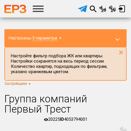
Настроены
3 параметра
×
×
Настройте фильтр подбора ЖК или квартиры.
Настройки сохранятся на весь период сессии.
Количество квартир, подходящих по фильтрам,
указано оранжевым цветом.
Застройщики
Регион ЖК
Республика Башкортостан
×
Группа компаний
Район в регионе
Первый Трест
Все
20225
ID
4053794001
Населённый пункт