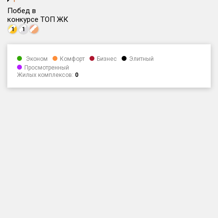
Побед в
Только новые
конкурсе ТОП ЖК
1
1
Оценка ЕРЗ ЖК
от
до
Эконом
Комфорт
Бизнес
Элитный
Просмотренный
с продажами
Жилых комплексов:
0
Рейтинг ЕРЗ
Найдено:
Жилых комплексов
1 из 625
Многоквартирных домов
3 из 1 616
Блокированных домов
0 из 78
Домов с апартаментами
0 из 18
Поселков таунхаусов
0 из 18
Многоквартирных домов
0 из 20