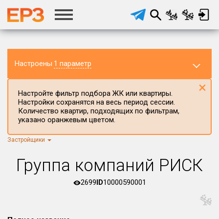
Настроены
1 параметр
×
Настройте фильтр подбора ЖК или квартиры.
Настройки сохранятся на весь период сессии.
Количество квартир, подходящих по фильтрам,
указано оранжевым цветом.
Застройщики
Регион ЖК
Республика Башкортостан
×
Группа компаний РИСК
Район в регионе
Все
2699
ID
10000590001
Населённый пункт