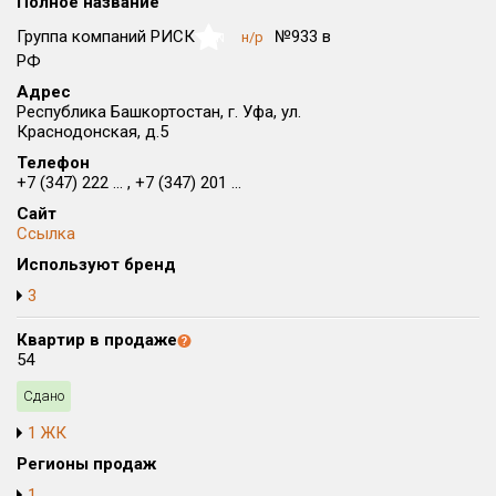
Полное название
Округ
Группа компаний РИСК
№933 в
н/р
NaN
Все
РФ
Адрес
Район в городе
Республика Башкортостан, г. Уфа, ул.
Все
Краснодонская, д.5
Телефон
Цена
₽/м²
млн ₽
+7 (347) 222 ... , +7 (347) 201 ...
от
до
Сайт
Ссылка
Общая площадь, м²
Используют бренд
от
до
3
Срок сдачи
от
до
Квартир в продаже
54
Вид объекта
Сдано
1 ЖК
Кол-во комнат
Регионы продаж
1