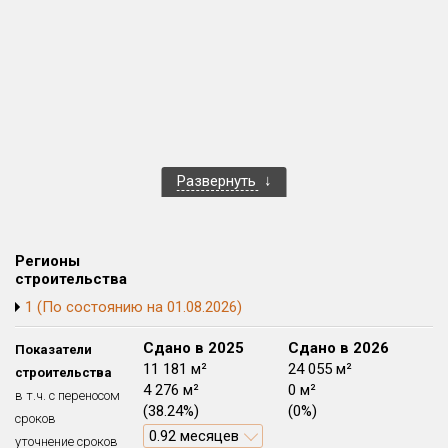
Квартир, апартаментов,
блоков в БД
600 из 16 505
Развернуть
Регионы
строительства
1 (По состоянию на 01.08.2026)
Сдано в 2024
Сдано в 2025
Сдано в 2026
Показатели
10 228 м²
11 181 м²
24 055 м²
строительства
0 м²
4 276 м²
0 м²
в т.ч. с переносом
(0%)
(38.24%)
(0%)
сроков
0.92 месяцев
уточнение сроков