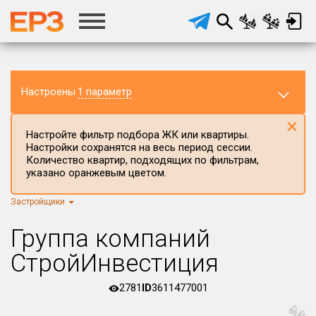
Настроены
1 параметр
×
Настройте фильтр подбора ЖК или квартиры.
Настройки сохранятся на весь период сессии.
Количество квартир, подходящих по фильтрам,
указано оранжевым цветом.
Застройщики
Регион ЖК
Калининградская область
×
Группа компаний
Район в регионе
СтройИнвестиция
Все
2781
ID
3611477001
Населённый пункт