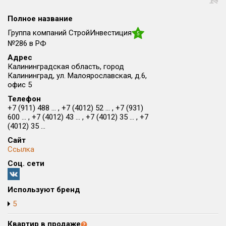
Округ
Полное название
Все
Группа компаний СтройИнвестиция
5
Район в городе
№286 в РФ
Все
Адрес
Калининградская область, город
Калининград, ул. Малоярославская, д.6,
Цена
₽/м²
млн ₽
офис 5
от
до
Телефон
+7 (911) 488 ... , +7 (4012) 52 ... , +7 (931)
Общая площадь, м²
600 ... , +7 (4012) 43 ... , +7 (4012) 35 ... , +7
от
до
(4012) 35 ...
Сайт
Срок сдачи
Ссылка
от
до
Соц. сети
Вид объекта
Используют бренд
Кол-во комнат
5
Квартир в продаже