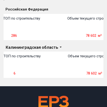
Российская Федерация
Объекты
Объекты
Объекты
Объекты
Объекты
Объекты
Объекты
Объекты
Объекты
Объекты
Объекты
Объекты
План сдачи:
первон
План 
План 
План 
План 
План 
План 
План 
План 
План 
План 
План 
в ТОП по строительству
Объем текущего строит
286
78 602
м²
Калининградская область
в ТОП по строительству
Объем текущего строит
6
78 602
м²