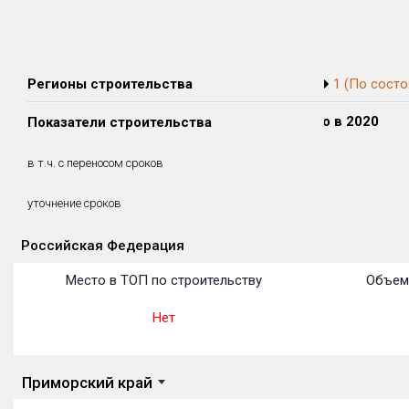
Регионы строительства
1 (По состо
Сдано в 2018
Сдано в 2019
Сдано в 2020
Показатели строительства
0 м²
0 м²
0 м²
0 м²
0 м²
0 м²
в т.ч. с переносом сроков
(0%)
(0%)
(0%)
уточнение сроков
Российская Федерация
Объекты
Объекты
Объекты
Объекты
Объекты
Объекты
Объекты
Объекты
Объекты
Объекты
Объекты
Место в ТОП по строительству
Объем
Нет
Приморский край