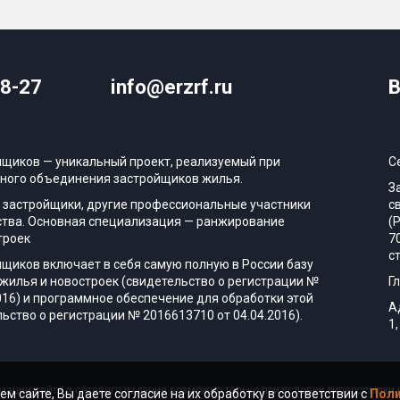
08-27
info@erzrf.ru
В
йщиков — уникальный проект, реализуемый при
С
ного объединения застройщиков жилья.
З
 застройщики, другие профессиональные участники
с
тва. Основная специализация — ранжирование
(
троек
7
с
йщиков включает в себя самую полную в России базу
жилья и новостроек (свидетельство о регистрации №
Г
016) и программное обеспечение для обработки этой
А
ьство о регистрации № 2016613710 от 04.04.2016).
1,
ации сайта и сетевого издания возможно только при условии гиперссылки н
ем сайте, Вы даете согласие на их обработку в соответствии с
Поли