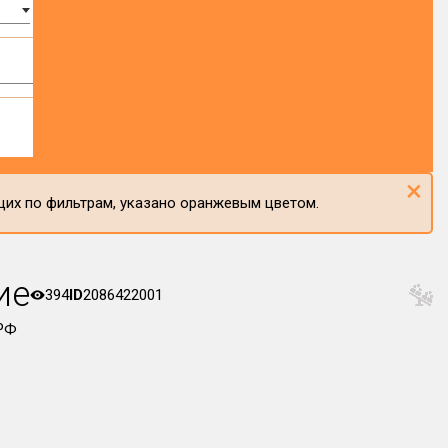
×
щих по фильтрам, указано оранжевым цветом.
ие
394
ID
2086422001
РФ