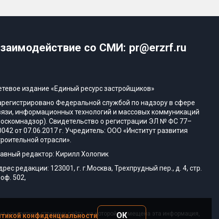
заимодействие со СМИ: pr@erzrf.ru
етевое издание «Единый ресурс застройщиков»
арегистрировано Федеральной службой по надзору в сфере
вязи, информационных технологий и массовых коммуникаций
Роскомнадзор). Свидетельство о регистрации ЭЛ № ФС 77–
0042 от 07.06.2017 г. Учредитель: ООО «Институт развития
троительной отрасли».
лавный редактор: Кирилл Холопик
дрес редакции: 123001, г. г.Москва, Трехпрудный пер., д. 4, стр.
 оф. 502,
а конкретную страницу сайта, на которой размещена эта информация,
ОК
тикой конфиденциальности