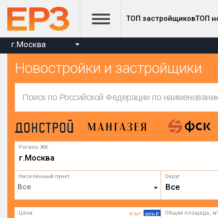
ТОП застройщиков
ТОП н
г.Москва
Новостройки и застройщики
Регион ЖК
г.Москва
Населённый пункт
Округ
Все
Цена
Общая площадь, м
₽/м²
млн ₽