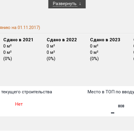
Развернуть
янию на 01.11.2017)
Сдано в 2021
Сдано в 2022
Сдано в 2023
0 м²
0 м²
0 м²
0 м²
0 м²
0 м²
(0%)
(0%)
(0%)
План
План
План
План
План
План
План
План
План
План
План
 текущего строительства
Место в ТОП по ввод
Нет
808