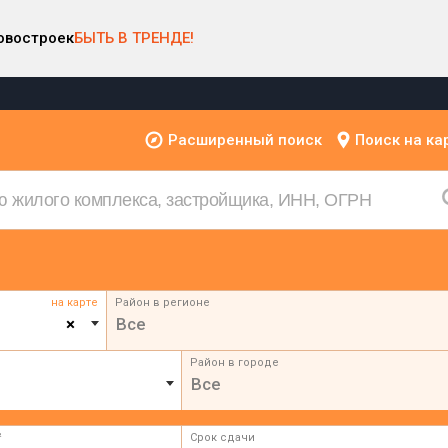
овостроек
БЫТЬ В ТРЕНДЕ!
Расширенный поиск
Поиск на ка
на карте
Район в регионе
×
Все
Район в городе
Все
²
Срок сдачи