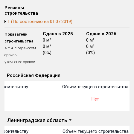
Блокированных домов
175 из 175
Регионы
строительства
Квартир, апартаментов,
блоков в БД
56 039 из 56 039
1 (По состоянию на 01.07.2019)
Сдано в 2024
Сдано в 2025
Сдано в 2026
Показатели
0 м²
0 м²
0 м²
строительства
0 м²
0 м²
0 м²
в т.ч. с переносом
(0%)
(0%)
(0%)
сроков
уточнение сроков
Российская Федерация
Объекты
Объекты
Объекты
Объекты
Объекты
Объекты
Объекты
Объекты
Объекты
Объекты
Объекты
План 
План 
План 
План 
План 
План 
План 
План 
План 
План 
План 
троительству
Объем текущего строительства
Нет
Ленинградская область
троительству
Объем текущего строительства