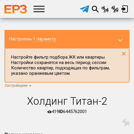
Настроены
1 параметр
×
Настройте фильтр подбора ЖК или квартиры.
Настройки сохранятся на весь период сессии.
Количество квартир, подходящих по фильтрам,
указано оранжевым цветом.
Застройщики
Регион ЖК
г.Москва
×
Холдинг Титан-2
Район в регионе
Все
419
ID
6445762001
Населённый пункт