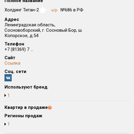
Полное название
Округ
Холдинг Титан-2
№686 в РФ
н/р
NaN
Все
Адрес
Ленинградская область,
Район в городе
Сосновоборский, г. Сосновый Бор, ш.
Все
Копорское, д.54
Телефон
Цена
₽/м²
млн ₽
+7 (81369) 7 ...
от
до
Сайт
Ссылка
Общая площадь, м²
Соц. сети
от
до
Срок сдачи
Используют бренд
от
до
1
Вид объекта
Квартир в продаже
Регионы продаж
Кол-во комнат
1