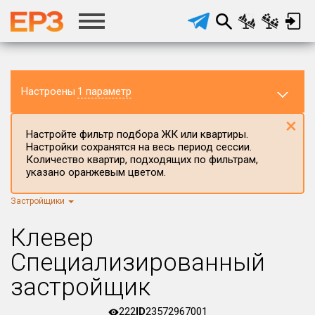
Настроены
1 параметр
×
Настройте фильтр подбора ЖК или квартиры.
Настройки сохранятся на весь период сессии.
Количество квартир, подходящих по фильтрам,
указано оранжевым цветом.
Застройщики
Регион ЖК
г.Москва
×
Клевер
Район в регионе
Специализированный
Все
застройщик
Населённый пункт
222
ID
23572967001