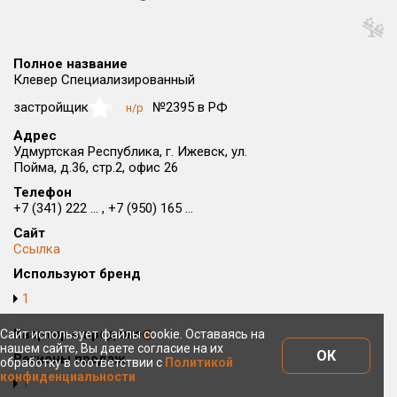
Округ
Все
Полное название
Район в городе
Клевер Специализированный
Все
застройщик
№2395 в РФ
н/р
NaN
Адрес
Цена
₽/м²
млн ₽
Удмуртская Республика, г. Ижевск, ул.
от
до
Пойма, д.36, стр.2, офис 26
Телефон
Общая площадь, м²
+7 (341) 222 ... , +7 (950) 165 ...
от
до
Сайт
Срок сдачи
Ссылка
от
до
Используют бренд
1
Вид объекта
Квартир в продаже
Сайт использует файлы cookie. Оставаясь на
нашем сайте, Вы даете согласие на их
Кол-во комнат
ОК
Регионы продаж
обработку в соответствии с
Политикой
конфиденциальности
1