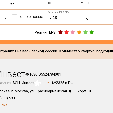
от
до
до
Оценка ЕРЗ ЖК
Только новые
от
до
Рейтинг ЕРЗ
хранятся на весь период сессии. Количество квартир, подходя
Инвест
1680
ID
5524784001
мпания АСН-Инвест
№2325 в РФ
н/р
NaN
осква, г. Москва, ул. Красноармейская, д.11, корп.10
903) 593 ...
ылка