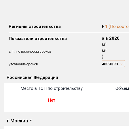
Регионы строительства
1 (По состо
Сдано в 2018
Сдано в 2019
Сдано в 2020
Показатели строительства
0 м²
0 м²
3 270 м²
0 м²
0 м²
3 270 м²
в т.ч. с переносом сроков
(0%)
(0%)
(100%)
23.1 месяцев
уточнение сроков
Российская Федерация
Объекты
Объекты
Объекты
Объекты
Объекты
Объекты
Объекты
Объекты
Объекты
Объекты
Объекты
Место в ТОП по строительству
Объем
Нет
г.Москва