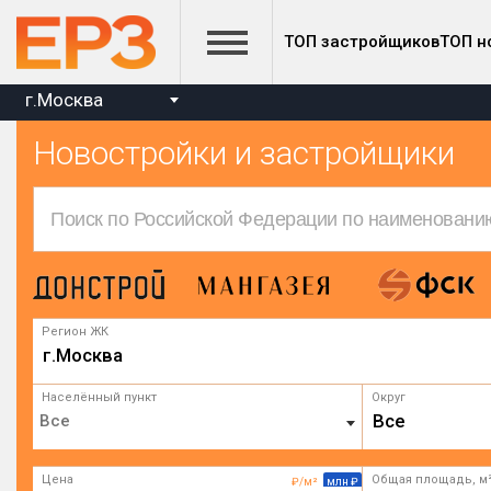
ТОП застройщиков
ТОП н
г.Москва
Новостройки и застройщики
Регион ЖК
г.Москва
Населённый пункт
Округ
Все
Цена
Общая площадь, м
₽/м²
млн ₽