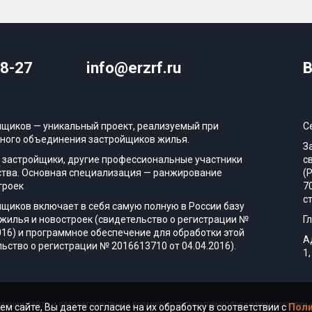
08-27
info@erzrf.ru
В
йщиков — уникальный проект, реализуемый при
С
ного объединения застройщиков жилья.
З
 застройщики, другие профессиональные участники
с
тва. Основная специализация — ранжирование
(
троек
7
с
йщиков включает в себя самую полную в России базу
жилья и новостроек (свидетельство о регистрации №
Г
016) и программное обеспечение для обработки этой
А
ьство о регистрации № 2016613710 от 04.04.2016).
1,
ации сайта и сетевого издания возможно только при условии гиперссылки н
ем сайте, Вы даете согласие на их обработку в соответствии с
Поли