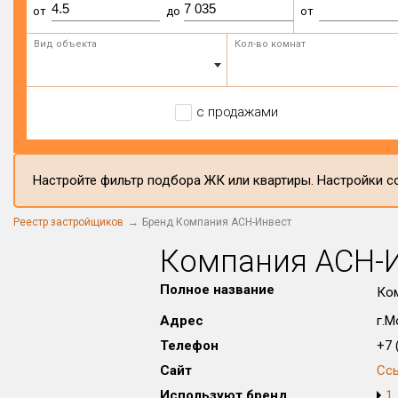
от
до
от
Вид объекта
Кол-во комнат
с продажами
Настройте фильтр подбора ЖК или квартиры. Настройки со
Реестр застройщиков
Бренд Компания АСН-Инвест
Компания АСН-
Полное название
Ко
Адрес
г.М
Телефон
+7 (
Сайт
Сс
Используют бренд
1