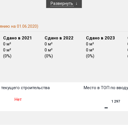
Развернуть
янию на 01.06.2020)
Сдано в 2021
Сдано в 2022
Сдано в 2023
0 м²
0 м²
0 м²
0 м²
0 м²
0 м²
(0%)
(0%)
(0%)
План
План
План
План
План
План
План
План
План
План
План
 текущего строительства
Место в ТОП по ввод
Нет
1 297