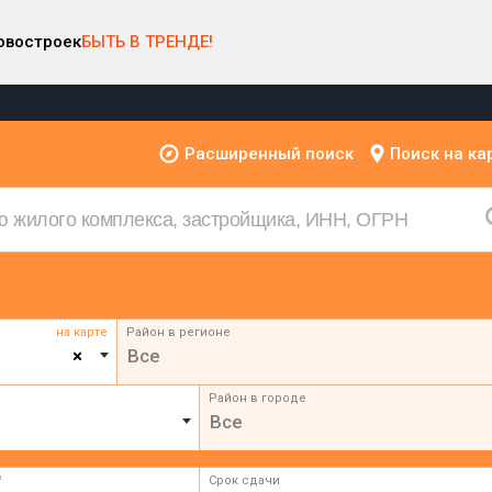
овостроек
БЫТЬ В ТРЕНДЕ!
Расширенный поиск
Поиск на ка
на карте
Район в регионе
×
Все
Район в городе
Все
²
Срок сдачи