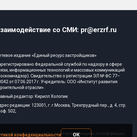
заимодействие со СМИ: pr@erzrf.ru
етевое издание «Единый ресурс застройщиков»
арегистрировано Федеральной службой по надзору в сфере
вязи, информационных технологий и массовых коммуникаций
Роскомнадзор). Свидетельство о регистрации ЭЛ № ФС 77–
0042 от 07.06.2017 г. Учредитель: ООО «Институт развития
троительной отрасли».
лавный редактор: Кирилл Холопик
дрес редакции: 123001, г. г.Москва, Трехпрудный пер., д. 4, стр.
 оф. 502,
а конкретную страницу сайта, на которой размещена эта информация,
ОК
тикой конфиденциальности