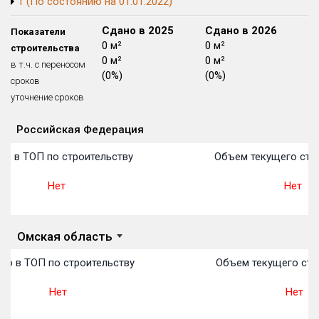
1 (По состоянию на 01.01.2022)
Блокированных домов
175 из 175
Сдано в 2024
Сдано в 2025
Сдано в 2026
Показатели
Квартир, апартаментов,
0 м²
0 м²
0 м²
строительства
блоков в БД
56 039 из 56 039
0 м²
0 м²
0 м²
в т.ч. с переносом
(0%)
(0%)
(0%)
сроков
уточнение сроков
Российская Федерация
Объекты
Объекты
Объекты
Объекты
Объекты
Объекты
Объекты
Объекты
Объекты
Объекты
Объекты
План 
План 
План 
План 
План 
План 
План 
План 
План 
План 
План 
о в ТОП по строительству
Объем текущего стро
Нет
Нет
Омская область
то в ТОП по строительству
Объем текущего стр
Нет
Нет