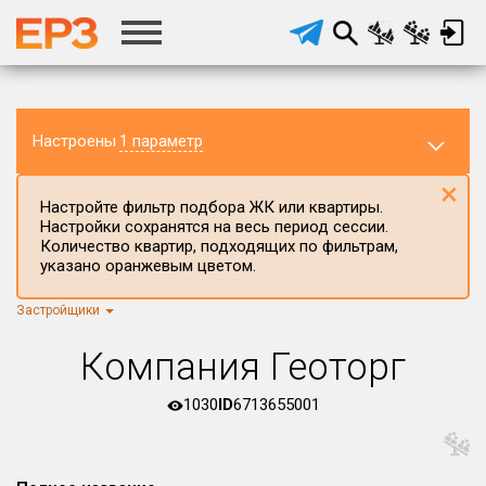
Настроены
1 параметр
×
Настройте фильтр подбора ЖК или квартиры.
Настройки сохранятся на весь период сессии.
Количество квартир, подходящих по фильтрам,
указано оранжевым цветом.
Застройщики
Регион ЖК
г.Москва
×
Компания Геоторг
Район в регионе
Все
1030
ID
6713655001
Населённый пункт