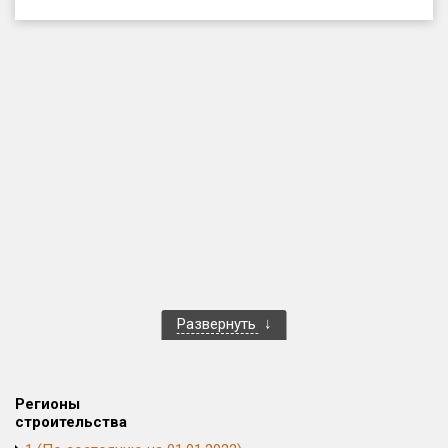
Только новые
Оценка ЕРЗ ЖК
от
до
с продажами
Рейтинг ЕРЗ
Найдено:
Жилых комплексов
1 400 из 1 401
Развернуть
Многоквартирных домов
3 584 из 3 585
Блокированных домов
23 из 23
Домов с апартаментами
258 из 258
Регионы
Поселков таунхаусов
7 из 7
строительства
Многоквартирных домов
2 из 2