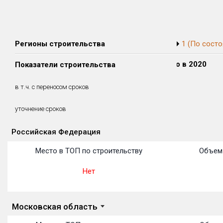
Регионы строительства
1 (По состо
Сдано в 2018
Сдано в 2019
Сдано в 2020
Показатели строительства
13 861 м²
0 м²
0 м²
13 861 м²
0 м²
0 м²
в т.ч. с переносом сроков
(100%)
(0%)
(0%)
3.8 месяцев
уточнение сроков
Российская Федерация
Объекты
Объекты
Объекты
Объекты
Объекты
Объекты
Объекты
Объекты
Объекты
Объекты
Объекты
Место в ТОП по строительству
Объем 
Нет
Московская область