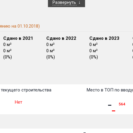
Развернуть
янию на 01.10.2018)
Сдано в 2021
Сдано в 2022
Сдано в 2023
0 м²
0 м²
0 м²
0 м²
0 м²
0 м²
(0%)
(0%)
(0%)
План
План
План
План
План
План
План
План
План
План
План
текущего строительства
Место в ТОП по ввод
Нет
564