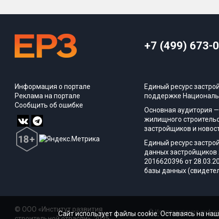
+7 (499) 673-
Информация о портале
Единый ресурс застро
Реклама на портале
поддержке Националь
Сообщить об ошибке
Основная аудитория —
жилищного строительс
застройщиков и новос
Единый ресурс застро
данных застройщиков 
2016620396 от 28.03.2
базы данных (свидетел
© ООО «Институт развития
© Использование информ
Сайт использует файлы cookie. Оставаясь на наш
строительной отрасли», 2025