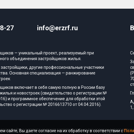
08-27
info@erzrf.ru
В
йщиков — уникальный проект, реализуемый при
С
ного объединения застройщиков жилья.
З
 застройщики, другие профессиональные участники
с
тва. Основная специализация — ранжирование
(
троек
7
с
йщиков включает в себя самую полную в России базу
жилья и новостроек (свидетельство о регистрации №
Г
016) и программное обеспечение для обработки этой
А
ьство о регистрации № 2016613710 от 04.04.2016).
1,
ации сайта и сетевого издания возможно только при условии гиперссылки н
ем сайте, Вы даете согласие на их обработку в соответствии с
Поли