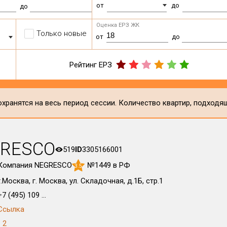
от
до
до
Оценка ЕРЗ ЖК
Только новые
от
до
Рейтинг ЕРЗ
хранятся на весь период сессии. Количество квартир, подходя
GRESCO
519
ID
3305166001
Компания NEGRESCO
№1449 в РФ
3.5
г.Москва, г. Москва, ул. Складочная, д.1Б, стр.1
+7 (495) 109 ...
Ссылка
2