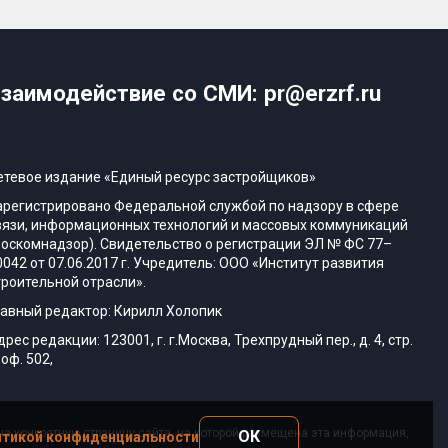
заимодействие со СМИ: pr@erzrf.ru
етевое издание «Единый ресурс застройщиков»
арегистрировано Федеральной службой по надзору в сфере
вязи, информационных технологий и массовых коммуникаций
Роскомнадзор). Свидетельство о регистрации ЭЛ № ФС 77–
0042 от 07.06.2017 г. Учредитель: ООО «Институт развития
троительной отрасли».
лавный редактор: Кирилл Холопик
дрес редакции: 123001, г. г.Москва, Трехпрудный пер., д. 4, стр.
 оф. 502,
а конкретную страницу сайта, на которой размещена эта информация,
ОК
тикой конфиденциальности