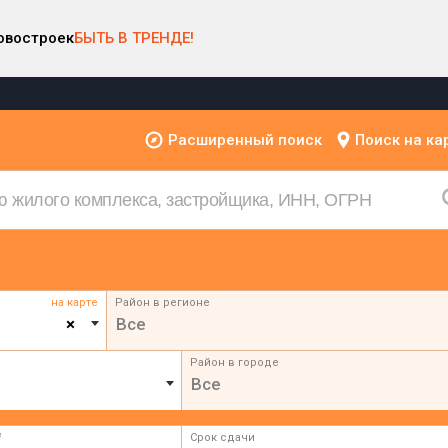
овостроек
БЫТЬ В ТРЕНДЕ!
Расширенный поиск
Поиск на ка
на карте
Район в регионе
×
Все
Район в городе
Все
²
Срок сдачи