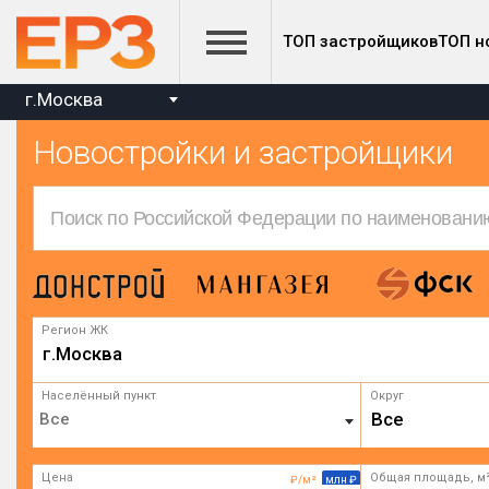
ТОП застройщиков
ТОП н
г.Москва
Новостройки и застройщики
Регион ЖК
г.Москва
Населённый пункт
Округ
Все
Цена
Общая площадь, м
₽/м²
млн ₽