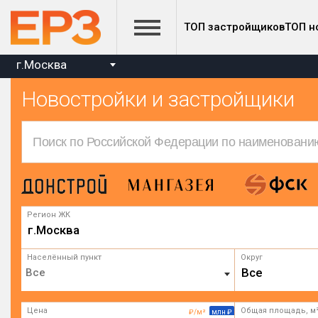
ТОП застройщиков
ТОП н
г.Москва
Новостройки и застройщики
Регион ЖК
г.Москва
Населённый пункт
Округ
Все
Цена
Общая площадь, м
₽/м²
млн ₽