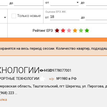
от
до
до
Оценка ЕРЗ ЖК
Только новые
от
до
Рейтинг ЕРЗ
хранятся на весь период сессии. Количество квартир, подходя
ХНОЛОГИИ
445
ID
9778077001
РОРТНЫЕ ТЕХНОЛОГИИ
№1980 в РФ
н/р
NaN
еровская область, Таштагольский, пгт Шерегеш, ул. Пирогова, д
968) 223 ...
ылка