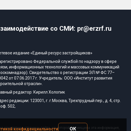
заимодействие со СМИ: pr@erzrf.ru
етевое издание «Единый ресурс застройщиков»
арегистрировано Федеральной службой по надзору в сфере
вязи, информационных технологий и массовых коммуникаций
Роскомнадзор). Свидетельство о регистрации ЭЛ № ФС 77–
0042 от 07.06.2017 г. Учредитель: ООО «Институт развития
троительной отрасли».
лавный редактор: Кирилл Холопик
дрес редакции: 123001, г. г.Москва, Трехпрудный пер., д. 4, стр.
 оф. 502,
а конкретную страницу сайта, на которой размещена эта информация,
ОК
тикой конфиденциальности