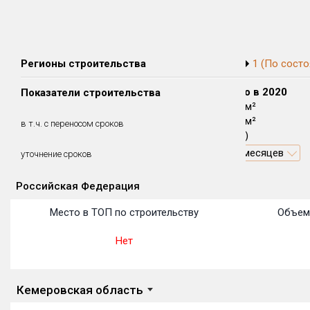
Регионы строительства
1 (По состо
Сдано в 2018
Сдано в 2019
Сдано в 2020
Показатели строительства
0 м²
0 м²
4 566 м²
0 м²
0 м²
4 566 м²
в т.ч. с переносом сроков
(0%)
(0%)
(100%)
16.6 месяцев
уточнение сроков
Российская Федерация
Объекты
Объекты
Объекты
Объекты
Объекты
Объекты
Объекты
Объекты
Объекты
Объекты
Объекты
Место в ТОП по строительству
Объем
Нет
Кемеровская область