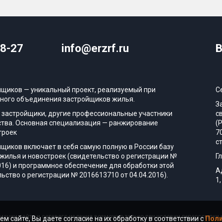
08-27
info@erzrf.ru
В
йщиков — уникальный проект, реализуемый при
С
ного объединения застройщиков жилья.
З
 застройщики, другие профессиональные участники
с
тва. Основная специализация — ранжирование
(
троек
7
с
йщиков включает в себя самую полную в России базу
жилья и новостроек (свидетельство о регистрации №
Г
016) и программное обеспечение для обработки этой
А
ьство о регистрации № 2016613710 от 04.04.2016).
1,
ации сайта и сетевого издания возможно только при условии гиперссылки н
ем сайте, Вы даете согласие на их обработку в соответствии с
Поли