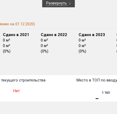
Развернуть
янию на 01.12.2020)
Сдано в 2021
Сдано в 2022
Сдано в 2023
0 м²
0 м²
0 м²
0 м²
0 м²
0 м²
(0%)
(0%)
(0%)
План
План
План
План
План
План
План
План
План
План
План
 текущего строительства
Место в ТОП по ввод
Нет
1 163