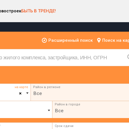
овостроек
БЫТЬ В ТРЕНДЕ!
Расширенный поиск
Поиск на ка
на карте
Район в регионе
×
Все
Район в городе
Все
²
Срок сдачи