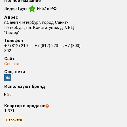
Полное название
Округ
Лидер Групп
№52 в РФ
5
Все
Адрес
г.Санкт-Петербург, город Санкт-
Район в городе
Петербург, пл. Конституции, д.7, БЦ
Все
"Лидер"
Телефон
Цена
+7 (812) 210 ... , +7 (812) 223 ... , +7 (800)
₽/м²
млн ₽
302 ...
от
до
Сайт
Общая площадь, м²
Ссылка
от
до
Соц. сети
Срок сдачи
IV кв. 2029
IV кв. 2029
от
до
Используют бренд
36
Вид объекта
Квартир в продаже
1 371
Кол-во комнат
Строится