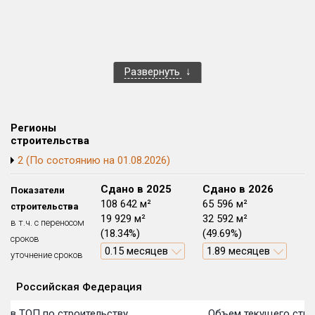
Квартир, апартаментов,
блоков в БД
500 из 16 505
Развернуть
Регионы
строительства
2 (По состоянию на 01.08.2026)
Сдано в 2024
Сдано в 2025
Сдано в 2026
Показатели
91 430 м²
108 642 м²
65 596 м²
строительства
0 м²
19 929 м²
32 592 м²
в т.ч. с переносом
(0%)
(18.34%)
(49.69%)
сроков
0.15 месяцев
1.89 месяцев
уточнение сроков
Российская Федерация
План
П
П
П
П
П
П
П
П
П
П
П
Объекты
Объекты
Объекты
Объекты
Объекты
Объекты
Объекты
Объекты
Объекты
Объекты
Объекты
Объекты
первон
передачи:
пере
пере
пере
пере
пере
пере
пере
пере
пере
пере
пере
 в ТОП по строительству
Объем текущего строи