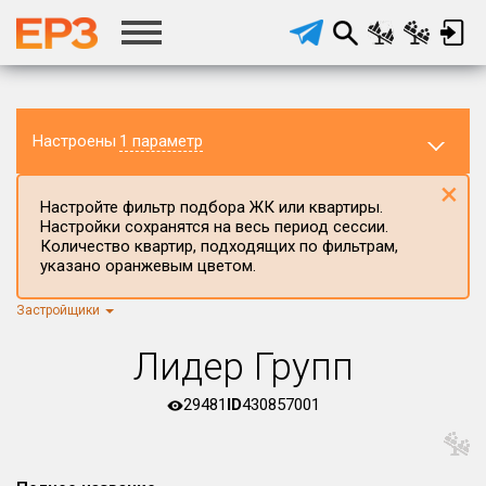
Настроены
1 параметр
×
Настройте фильтр подбора ЖК или квартиры.
Настройки сохранятся на весь период сессии.
Количество квартир, подходящих по фильтрам,
указано оранжевым цветом.
Застройщики
Регион ЖК
Калининградская область
×
Лидер Групп
Район в регионе
Все
29481
ID
430857001
Населённый пункт