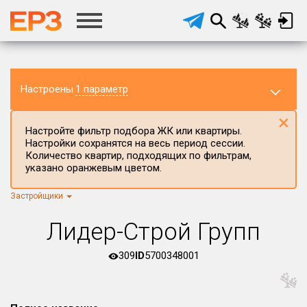
Настроены
1 параметр
×
Настройте фильтр подбора ЖК или квартиры.
Настройки сохранятся на весь период сессии.
Количество квартир, подходящих по фильтрам,
указано оранжевым цветом.
Застройщики
Регион ЖК
г.Москва
×
Лидер-Строй Групп
Район в регионе
Все
309
ID
5700348001
Населённый пункт