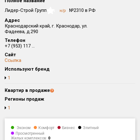
Полное название
Округ
Лидер-Строй Групп
№2310 в РФ
н/р
NaN
Все
Адрес
Краснодарский край, г. Краснодар, ул.
Район в городе
Фадеева, д.290
Все
Телефон
+7 (953) 117 ...
Цена
₽/м²
млн ₽
Сайт
от
до
Ссылка
Общая площадь, м²
Используют бренд
от
до
1
Срок сдачи
Квартир в продаже
от
до
Регионы продаж
Вид объекта
1
Кол-во комнат
Эконом
Комфорт
Бизнес
Элитный
Просмотренный
Жилых комплексов:
0