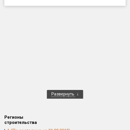
Только новые
Оценка ЕРЗ ЖК
от
до
с продажами
Рейтинг ЕРЗ
Найдено:
Жилых комплексов
1 401 из 1 402
Развернуть
Многоквартирных домов
3 587 из 3 588
Блокированных домов
23 из 23
Домов с апартаментами
258 из 258
Регионы
Поселков таунхаусов
7 из 7
строительства
Многоквартирных домов
2 из 2