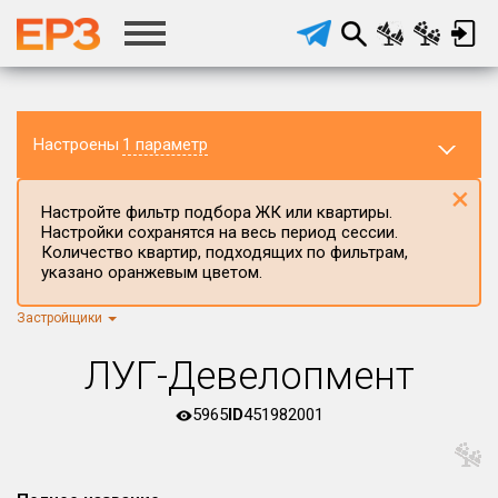
Настроены
1 параметр
×
Настройте фильтр подбора ЖК или квартиры.
Настройки сохранятся на весь период сессии.
Количество квартир, подходящих по фильтрам,
указано оранжевым цветом.
Регион ЖК
Псковская область
×
Застройщики
Район в регионе
ЛУГ-Девелопмент
Все
Населённый пункт
5965
ID
451982001
Округ