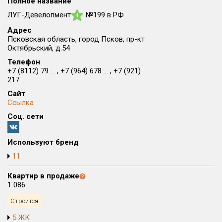
Все
Полное название
ЛУГ-Девелопмент
№199 в РФ
4
Район в городе
Все
Адрес
Псковская область, город Псков, пр-кт
Октябрьский, д.54
Цена
₽/м²
млн ₽
Телефон
от
до
+7 (8112) 79 ... , +7 (964) 678 ... , +7 (921)
217 ...
Общая площадь, м²
Сайт
от
до
Ссылка
Соц. сети
Срок сдачи
Сдан в 2015
IV кв. 2028
от
до
Используют бренд
Вид объекта
11
Квартир в продаже
Кол-во комнат
1 086
Строится
Только новые
5 ЖК