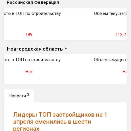
Российская Федерация
Объекты
Объекты
Объекты
Объекты
Объекты
Объекты
Объекты
Объекты
Объекты
Объекты
Объекты
Объекты
План сдачи:
первон
План 
План 
План 
План 
План 
План 
План 
План 
План 
План 
План 
есто в ТОП по строительству
Объем текущего с
199
112 771
Новгородская область
есто в ТОП по строительству
Объем текущего с
Нет
Нет
3
Новости
Лидеры ТОП застройщиков на 1
апреля сменились в шести
регионах