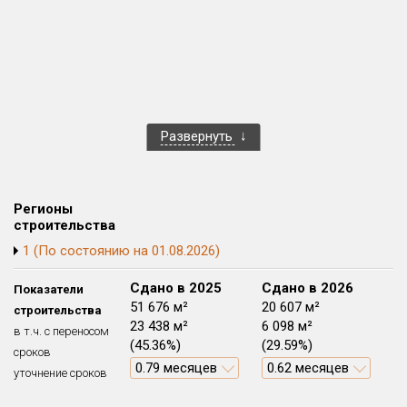
Развернуть
Регионы
строительства
1 (По состоянию на 01.08.2026)
Сдано в 2024
Сдано в 2025
Сдано в 2026
Показатели
53 403 м²
51 676 м²
20 607 м²
строительства
31 818 м²
23 438 м²
6 098 м²
в т.ч. с переносом
(59.58%)
(45.36%)
(29.59%)
сроков
3.55 месяцев
0.79 месяцев
0.62 месяцев
уточнение сроков