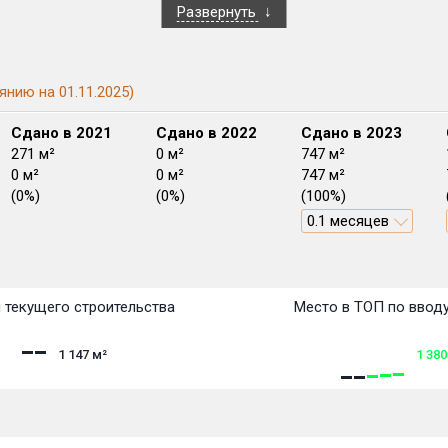
Развернуть
янию на 01.11.2025)
Сдано в 2021
Сдано в 2022
Сдано в 2023
271 м²
0 м²
747 м²
0 м²
0 м²
747 м²
(0%)
(0%)
(100%)
0.1 месяцев
План
План
План
План
План
План
План
План
План
План
План
 текущего строительства
Место в ТОП по ввод
1 147
м²
1 380