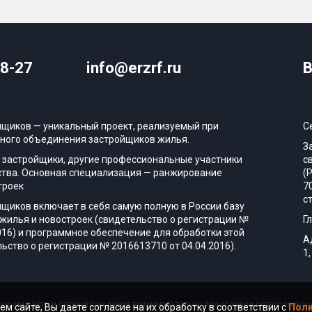
08-27
info@erzrf.ru
В
йщиков — уникальный проект, реализуемый при
С
ного объединения застройщиков жилья.
З
 застройщики, другие профессиональные участники
с
тва. Основная специализация — ранжирование
(
троек
7
с
йщиков включает в себя самую полную в России базу
жилья и новостроек (свидетельство о регистрации №
Г
016) и программное обеспечение для обработки этой
А
ьство о регистрации № 2016613710 от 04.04.2016).
1,
ации сайта и сетевого издания возможно только при условии гиперссылки н
ем сайте, Вы даете согласие на их обработку в соответствии с
Поли