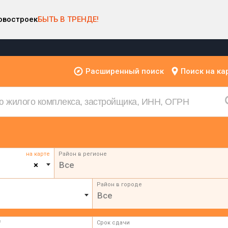
овостроек
БЫТЬ В ТРЕНДЕ!
Расширенный поиск
Поиск на ка
на карте
Район в регионе
×
Все
Район в городе
Все
²
Срок сдачи