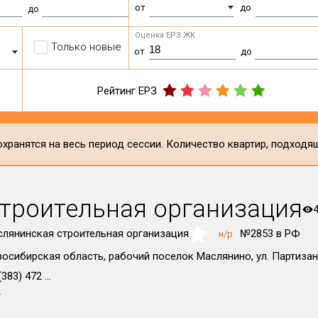
от
до
до
Оценка ЕРЗ ЖК
Только новые
от
до
Рейтинг ЕРЗ
хранятся на весь период сессии. Количество квартир, подходя
троительная организация
лянинская строительная организация
№2853 в РФ
н/р
NaN
осибирская область, рабочий поселок Маслянино, ул. Партизан
383) 472 ...
т