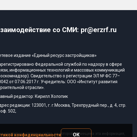
заимодействие со СМИ: pr@erzrf.ru
етевое издание «Единый ресурс застройщиков»
арегистрировано Федеральной службой по надзору в сфере
вязи, информационных технологий и массовых коммуникаций
Роскомнадзор). Свидетельство о регистрации ЭЛ № ФС 77–
0042 от 07.06.2017 г. Учредитель: ООО «Институт развития
троительной отрасли».
лавный редактор: Кирилл Холопик
дрес редакции: 123001, г. г.Москва, Трехпрудный пер., д. 4, стр.
 оф. 502,
а конкретную страницу сайта, на которой размещена эта информация,
ОК
тикой конфиденциальности