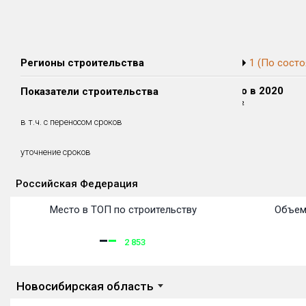
Регионы строительства
1 (По состо
Сдано в 2018
Сдано в 2019
Сдано в 2020
Показатели строительства
868 м²
0 м²
394 м²
0 м²
0 м²
0 м²
в т.ч. с переносом сроков
(0%)
(0%)
(0%)
уточнение сроков
Российская Федерация
Объекты
Объекты
Объекты
Объекты
Объекты
Объекты
Объекты
Объекты
Объекты
Объекты
Объекты
Место в ТОП по строительству
Объем
2 853
Новосибирская область