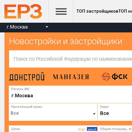
ТОП застройщиков
ТОП н
г.Москва
Новостройки и застройщики
Регион ЖК
г.Москва
Населённый пункт
Округ
Все
Цена
Общая площадь, м
₽/м²
млн ₽