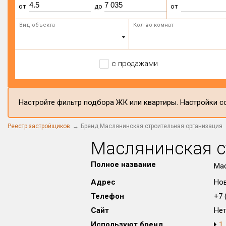
от
до
от
Вид объекта
Кол-во комнат
с продажами
Настройте фильтр подбора ЖК или квартиры. Настройки со
Реестр застройщиков
Бренд Маслянинская строительная организация
Маслянинская с
Полное название
Мас
Адрес
Нов
Телефон
+7 (
Сайт
Не
Используют бренд
1