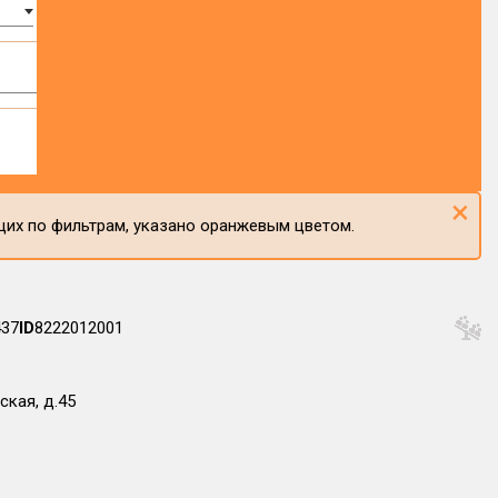
×
щих по фильтрам, указано оранжевым цветом.
437
ID
8222012001
ская, д.45