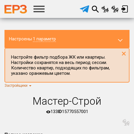
Настроены
1 параметр
×
Настройте фильтр подбора ЖК или квартиры.
Настройки сохранятся на весь период сессии.
Количество квартир, подходящих по фильтрам,
указано оранжевым цветом.
Застройщики
Регион ЖК
г.Москва
×
Мастер-Строй
Район в регионе
Все
133
ID
15770557001
Населённый пункт