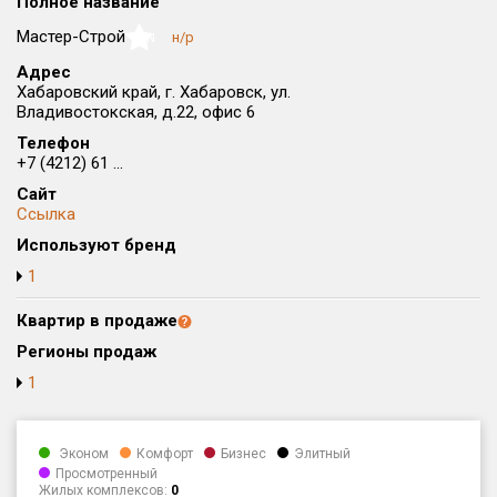
Полное название
Округ
Мастер-Строй
н/р
NaN
Все
Адрес
Хабаровский край, г. Хабаровск, ул.
Район в городе
Владивостокская, д.22, офис 6
Все
Телефон
+7 (4212) 61 ...
Цена
₽/м²
млн ₽
Сайт
от
до
Ссылка
Общая площадь, м²
Используют бренд
от
до
1
Срок сдачи
Квартир в продаже
от
до
Регионы продаж
Вид объекта
1
Кол-во комнат
Эконом
Комфорт
Бизнес
Элитный
Просмотренный
Жилых комплексов:
0