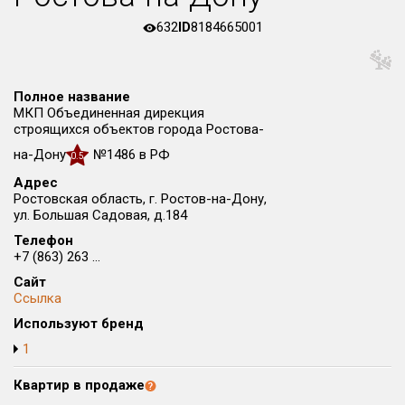
Округ
632
ID
8184665001
Все
Район в городе
Все
Полное название
МКП Объединенная дирекция
строящихся объектов города Ростова-
Цена
₽/м²
млн ₽
на-Дону
№1486 в РФ
0.5
от
до
Адрес
Общая площадь, м²
Ростовская область, г. Ростов-на-Дону,
ул. Большая Садовая, д.184
от
до
Телефон
Срок сдачи
+7 (863) 263 ...
от
до
Сайт
Ссылка
Вид объекта
Используют бренд
1
Кол-во комнат
Квартир в продаже