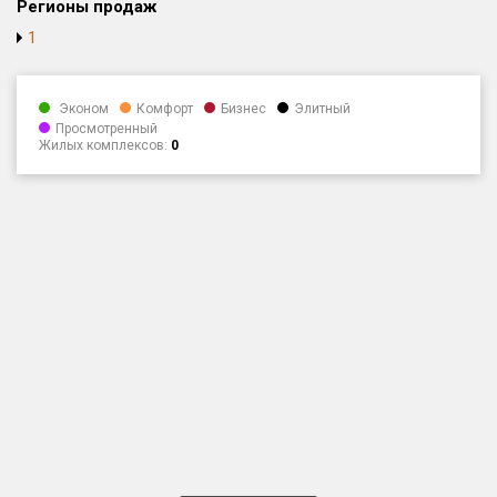
Регионы продаж
Только новые
1
Оценка ЕРЗ ЖК
от
до
Эконом
Комфорт
Бизнес
Элитный
Просмотренный
Жилых комплексов:
0
с продажами
Рейтинг ЕРЗ
Найдено:
Жилых комплексов
1 400 из 1 401
Многоквартирных домов
3 584 из 3 585
Блокированных домов
23 из 23
Домов с апартаментами
258 из 258
Поселков таунхаусов
7 из 7
Многоквартирных домов
2 из 2