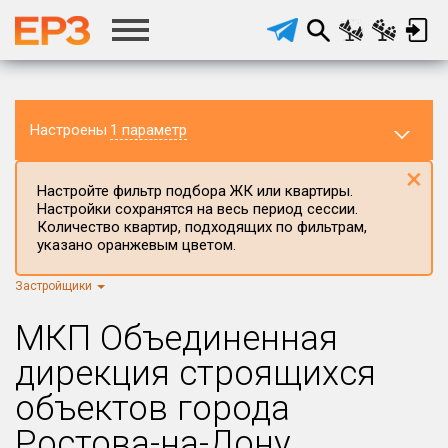
Настроены
1 параметр
×
Настройте фильтр подбора ЖК или квартиры.
Настройки сохранятся на весь период сессии.
Количество квартир, подходящих по фильтрам,
указано оранжевым цветом.
Застройщики
Регион ЖК
г.Москва
×
МКП Объединенная
Район в регионе
дирекция строящихся
Все
объектов города
Населённый пункт
Ростова-на-Дону