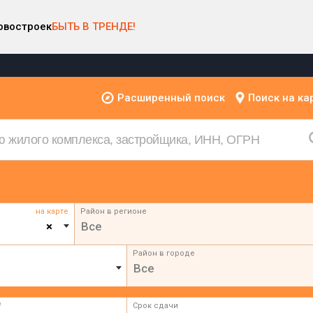
овостроек
БЫТЬ В ТРЕНДЕ!
Расширенный поиск
Поиск на ка
на карте
Район в регионе
×
Все
Район в городе
Все
²
Срок сдачи