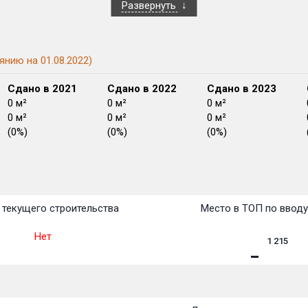
Развернуть
янию на 01.08.2022)
Сдано в 2021
Сдано в 2022
Сдано в 2023
0 м²
0 м²
0 м²
0 м²
0 м²
0 м²
(0%)
(0%)
(0%)
План
План
План
План
План
План
План
План
План
План
План
текущего строительства
Место в ТОП по ввод
Нет
1 215