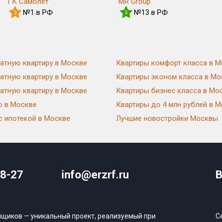
ГК Самолет
MR Group
№1 в РФ
№13 в РФ
3
5
атную квартиру в Москве
Квартиры комфорт класса в М
атную квартиру в Москве
Квартиры эконом класса в Мо
атную квартиру в Москве
Квартиры бизнес класса в Мо
ю в Москве
Квартиры до 4 млн рублей в 
с ипотекой в Москве
Лучшие новостройки Москвы
08-27
info@erzrf.ru
В
йщиков — уникальный проект, реализуемый при
С