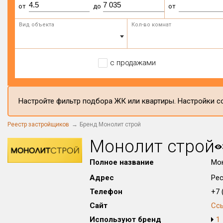
от
до
от
Вид объекта
Кол-во комнат
с продажами
Настройте фильтр подбора ЖК или квартиры. Настройки со
Реестр застройщиков
Бренд Монолит строй
Монолит строй
Полное название
Мон
Адрес
Рес
Телефон
+7 (
Сайт
Сс
Используют бренд
1