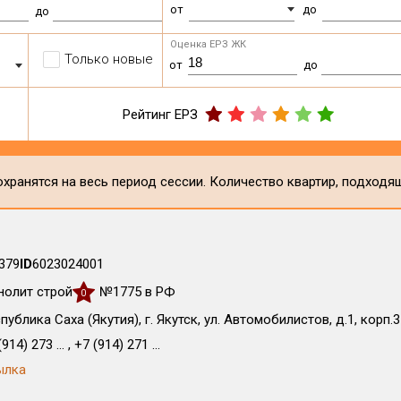
от
до
до
Оценка ЕРЗ ЖК
Только новые
от
до
Рейтинг ЕРЗ
хранятся на весь период сессии. Количество квартир, подходя
379
ID
6023024001
олит строй
№1775 в РФ
0
публика Саха (Якутия), г. Якутск, ул. Автомобилистов, д.1, корп.3
914) 273 ... , +7 (914) 271 ...
ылка