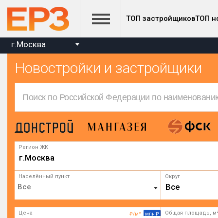
ТОП застройщиков
ТОП н
г.Москва
Новостройки и застройщики
Регион ЖК
г.Москва
Населённый пункт
Округ
Все
Цена
Общая площадь, м
₽/м²
млн ₽