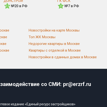
ДОНСТРОЙ
ГК ФСК
№20 в РФ
№7 в РФ
4.5
4
оскве
Новостройки на карте Москвы
скве
Топ ЖК Москвы
скве
Недорогие квартиры в Москве
Москве
Квартиры с отделкой в Москве
Новостройки в сданных домах в Москве
заимодействие со СМИ: pr@erzrf.ru
етевое издание «Единый ресурс застройщиков»