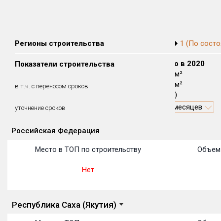
Регионы строительства
1 (По состо
Сдано в 2018
Сдано в 2019
Сдано в 2020
Показатели строительства
0 м²
0 м²
4 114 м²
0 м²
0 м²
4 114 м²
в т.ч. с переносом сроков
(0%)
(0%)
(100%)
46.6 месяцев
уточнение сроков
Российская Федерация
Объекты
Объекты
Объекты
Объекты
Объекты
Объекты
Объекты
Объекты
Объекты
Объекты
Объекты
Место в ТОП по строительству
Объем 
Нет
Республика Саха (Якутия)