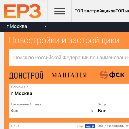
ТОП застройщиков
ТОП н
г.Москва
Новостройки и застройщики
Регион ЖК
г.Москва
Населённый пункт
Округ
Все
Цена
Общая площадь, м
₽/м²
млн ₽