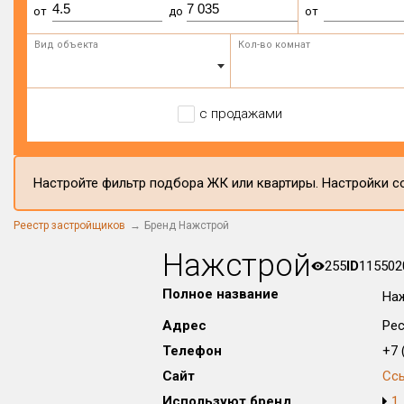
от
до
от
Вид объекта
Кол-во комнат
с продажами
Настройте фильтр подбора ЖК или квартиры. Настройки со
Реестр застройщиков
Бренд Нажстрой
Нажстрой
255
ID
115502
Полное название
На
Адрес
Рес
Телефон
+7 (
Сайт
Сс
Используют бренд
1