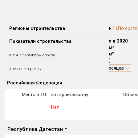
Регионы строительства
1 (По состо
Сдано в 2018
Сдано в 2019
Сдано в 2020
Показатели строительства
0 м²
0 м²
6 011 м²
0 м²
0 м²
6 011 м²
в т.ч. с переносом сроков
(0%)
(0%)
(100%)
0.9 месяцев
уточнение сроков
Российская Федерация
Объекты
Объекты
Объекты
Объекты
Объекты
Объекты
Объекты
Объекты
Объекты
Объекты
Объекты
Место в ТОП по строительству
Объем 
Нет
Республика Дагестан