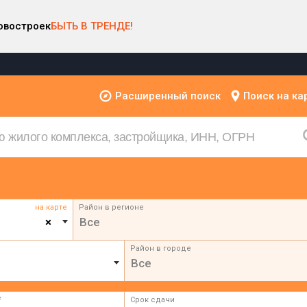
овостроек
БЫТЬ В ТРЕНДЕ!
Расширенный поиск
Поиск на ка
на карте
Район в регионе
×
Все
Район в городе
Все
²
Срок сдачи