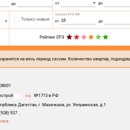
от
до
до
Оценка ЕРЗ ЖК
Только новые
от
до
Рейтинг ЕРЗ
хранятся на весь период сессии. Количество квартир, подходя
08001
жстрой
№1715 в РФ
н/р
NaN
публика Дагестан, г. Махачкала, ул. Уллуаинская, д.1
928) 937 ...
ылка