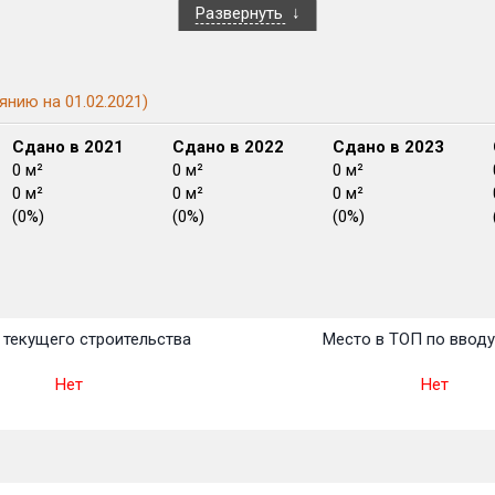
Развернуть
янию на 01.02.2021)
Сдано в 2021
Сдано в 2022
Сдано в 2023
0 м²
0 м²
0 м²
0 м²
0 м²
0 м²
(0%)
(0%)
(0%)
План
План
План
План
План
План
План
План
План
План
План
текущего строительства
Место в ТОП по ввод
Нет
Нет