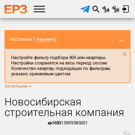
Настроены
1 параметр
×
Настройте фильтр подбора ЖК или квартиры.
Настройки сохранятся на весь период сессии.
Количество квартир, подходящих по фильтрам,
указано оранжевым цветом.
Застройщики
Регион ЖК
г.Москва
×
Новосибирская
Район в регионе
строительная компания
Все
98
ID
15909385001
Населённый пункт