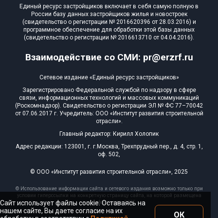
Единый ресурс застройщиков включает в себя самую полную в
России базу данных застройщиков жилья и новостроек
(свидетельство о регистрации № 2016620396 от 28.03.2016) и
программное обеспечение для обработки этой базы данных
(свидетельство о регистрации № 2016613710 от 04.04.2016).
Взаимодействие со СМИ: pr@erzrf.ru
Сетевое издание «Единый ресурс застройщиков»
Зарегистрировано Федеральной службой по надзору в сфере
связи, информационных технологий и массовых коммуникаций
(Роскомнадзор). Свидетельство о регистрации ЭЛ № ФС 77–70042
от 07.06.2017 г. Учредитель: ООО «Институт развития строительной
отрасли».
Главный редактор: Кирилл Холопик
Адрес редакции: 123001, г. г.Москва, Трехпрудный пер., д. 4, стр. 1,
оф. 502,
© ООО «Институт развития строительной отрасли», 2025
© Использование информации сайта и сетевого издания возможно только при
условии гиперссылки на конкретную страницу сайта, на которой размещена
Сайт использует файлы cookie. Оставаясь на
эта информация, 2025
нашем сайте, Вы даете согласие на их
ОК