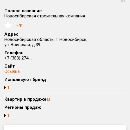
Округ
Полное название
Все
Новосибирская строительная компания
Район в городе
н/р
NaN
Все
Адрес
Новосибирская область, г. Новосибирск,
ул. Воинская, д.39
Цена
₽/м²
млн ₽
от
до
Телефон
+7 (383) 274 ...
Общая площадь, м²
Сайт
от
до
Ссылка
Используют бренд
Срок сдачи
от
до
1
Вид объекта
Квартир в продаже
Регионы продаж
1
Кол-во комнат