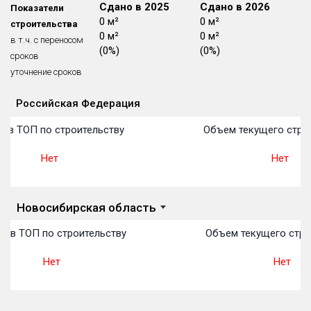
Сдано в 2024
Сдано в 2025
Сдано в 2026
Показатели
Блокированных домов
175 из 175
0 м²
0 м²
0 м²
строительства
0 м²
0 м²
0 м²
Квартир, апартаментов,
в т.ч. с переносом
блоков в БД
56 039 из 56 039
(0%)
(0%)
(0%)
сроков
уточнение сроков
Российская Федерация
Объекты
Объекты
Объекты
Объекты
Объекты
Объекты
Объекты
Объекты
Объекты
Объекты
Объекты
План 
План 
План 
План 
План 
План 
План 
План 
План 
План 
План 
 в ТОП по строительству
Объем текущего строи
Нет
Нет
Новосибирская область
о в ТОП по строительству
Объем текущего стро
Нет
Нет