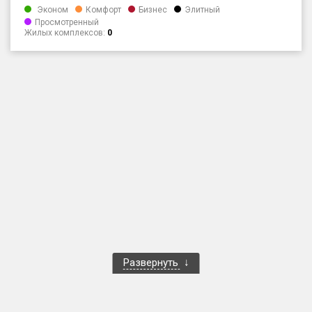
Эконом
Комфорт
Бизнес
Элитный
Только новые
Просмотренный
Жилых комплексов:
0
Оценка ЕРЗ ЖК
от
до
с продажами
Рейтинг ЕРЗ
Найдено:
Жилых комплексов
1 400 из 1 401
Многоквартирных домов
3 584 из 3 585
Блокированных домов
23 из 23
Развернуть
Домов с апартаментами
258 из 258
Поселков таунхаусов
7 из 7
Многоквартирных домов
2 из 2