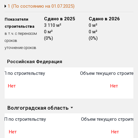
1 (По состоянию на 01.07.2025)
Блокированных домов
175 из 175
Квартир, апартаментов,
Сдано в 2024
Сдано в 2025
Сдано в 2026
Показатели
блоков в БД
56 039 из 56 039
0 м²
3 110 м²
0 м²
строительства
0 м²
0 м²
0 м²
в т.ч. с переносом
(0%)
(0%)
(0%)
сроков
уточнение сроков
Российская Федерация
Объекты
Объекты
Объекты
Объекты
Объекты
Объекты
Объекты
Объекты
Объекты
Объекты
Объекты
План 
План 
План 
План 
План 
План 
План 
План 
План 
План 
План 
ОП по строительству
Объем текущего строитель
Нет
Нет
Волгоградская область
ОП по строительству
Объем текущего строител
Нет
Нет