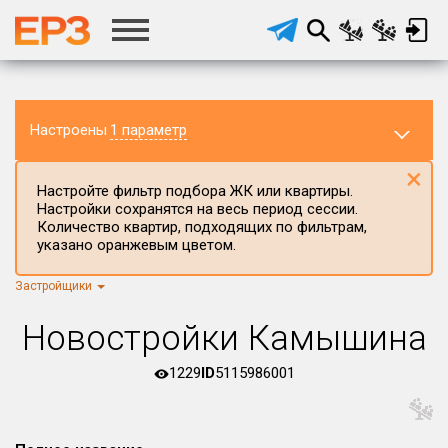
Настроены
1 параметр
×
Настройте фильтр подбора ЖК или квартиры.
Настройки сохранятся на весь период сессии.
Количество квартир, подходящих по фильтрам,
указано оранжевым цветом.
Застройщики
Регион ЖК
г.Москва
×
Новостройки Камышина
Район в регионе
Все
1229
ID
5115986001
Населённый пункт