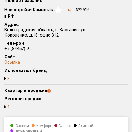
Полное название
Округ
Новостройки Камышина
№2516
н/р
NaN
Все
в РФ
Адрес
Район в городе
Волгоградская область, г. Камышин, ул.
Все
Короленко, д.18, офис 312
Телефон
Цена
₽/м²
млн ₽
+7 (84457) 9 ...
от
до
Сайт
Ссылка
Общая площадь, м²
Используют бренд
от
до
3
Срок сдачи
от
до
Квартир в продаже
Регионы продаж
Вид объекта
1
Кол-во комнат
Эконом
Комфорт
Бизнес
Элитный
Просмотренный