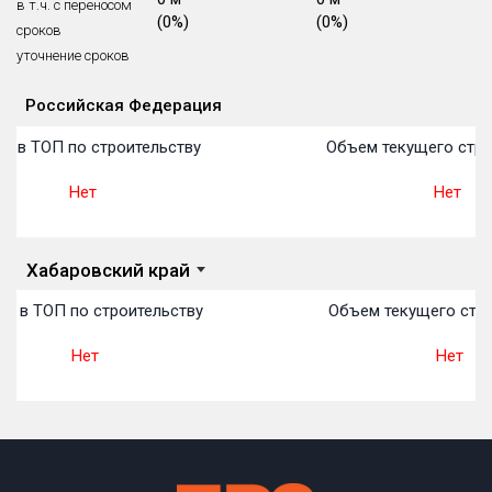
в т.ч. с переносом
(0%)
(0%)
(0%)
Блокированных домов
175 из 175
сроков
уточнение сроков
Квартир, апартаментов,
блоков в БД
56 039 из 56 039
Российская Федерация
Объекты
Объекты
Объекты
Объекты
Объекты
Объекты
Объекты
Объекты
Объекты
Объекты
Объекты
План 
План 
План 
План 
План 
План 
План 
План 
План 
План 
План 
о в ТОП по строительству
Объем текущего стро
Нет
Нет
Хабаровский край
о в ТОП по строительству
Объем текущего стро
Нет
Нет