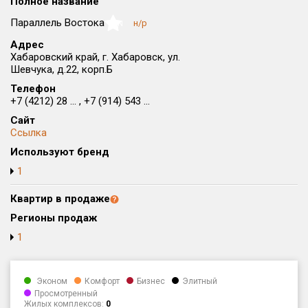
Полное название
Округ
Параллель Востока
н/р
NaN
Все
Адрес
Хабаровский край, г. Хабаровск, ул.
Район в городе
Шевчука, д.22, корп.Б
Все
Телефон
+7 (4212) 28 ... , +7 (914) 543 ...
Цена
₽/м²
млн ₽
Сайт
от
до
Ссылка
Общая площадь, м²
Используют бренд
от
до
1
Срок сдачи
Квартир в продаже
от
до
Регионы продаж
Вид объекта
1
Кол-во комнат
Эконом
Комфорт
Бизнес
Элитный
Просмотренный
Жилых комплексов:
0