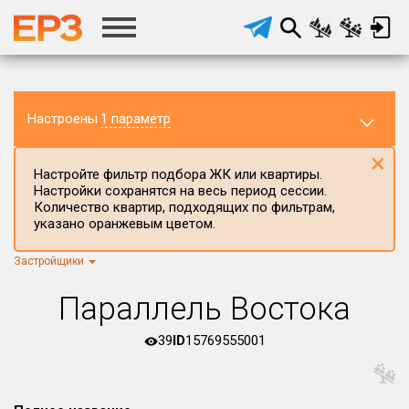
Настроены
1 параметр
×
Настройте фильтр подбора ЖК или квартиры.
Настройки сохранятся на весь период сессии.
Количество квартир, подходящих по фильтрам,
указано оранжевым цветом.
Застройщики
Регион ЖК
г.Москва
×
Параллель Востока
Район в регионе
Все
39
ID
15769555001
Населённый пункт