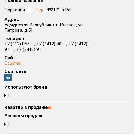
Полное название
Округ
Парковая
№2172 в РФ
н/р
NaN
Все
Адрес
Удмуртская Республика, г. Ижевск, ул.
Район в городе
Петрова, д.51
Все
Телефон
+7 (912) 055 ... , +7 (3412) 90 ... , +7 (3412)
Цена
₽/м²
млн ₽
91 ... , +7 (3412) 91 ...
от
до
Сайт
Ссылка
Общая площадь, м²
Соц. сети
от
до
Срок сдачи
Используют бренд
от
до
1
Вид объекта
Квартир в продаже
Регионы продаж
Кол-во комнат
1