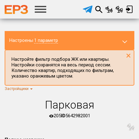
Настроены
1 параметр
×
Настройте фильтр подбора ЖК или квартиры.
Настройки сохранятся на весь период сессии.
Количество квартир, подходящих по фильтрам,
указано оранжевым цветом.
Застройщики
Регион ЖК
г.Москва
×
Парковая
Район в регионе
Все
205
ID
5642982001
Населённый пункт