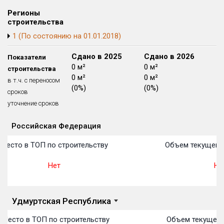
Блокированных домов
175 из 175
Регионы
строительства
Квартир, апартаментов,
блоков в БД
56 039 из 56 039
1 (По состоянию на 01.01.2018)
Сдано в 2024
Сдано в 2025
Сдано в 2026
Показатели
0 м²
0 м²
0 м²
строительства
0 м²
0 м²
0 м²
в т.ч. с переносом
(0%)
(0%)
(0%)
сроков
уточнение сроков
Российская Федерация
Объекты
Объекты
Объекты
Объекты
Объекты
Объекты
Объекты
Объекты
Объекты
Объекты
Объекты
План 
План 
План 
План 
План 
План 
План 
План 
План 
План 
План 
Место в ТОП по строительству
Объем текущего 
Нет
Не
Удмуртская Республика
Место в ТОП по строительству
Объем текущего 