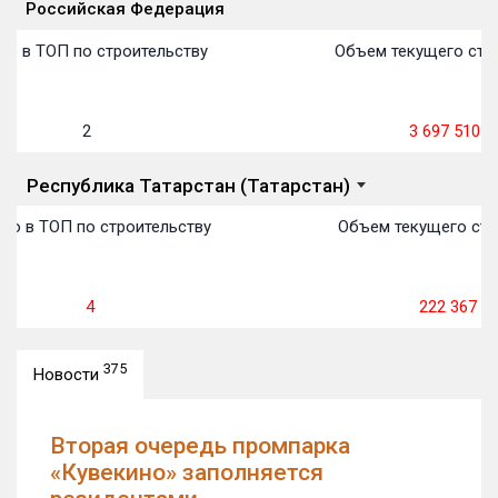
Российская Федерация
План
П
П
П
П
П
П
П
П
П
П
П
Объекты
Объекты
Объекты
Объекты
Объекты
Объекты
Объекты
Объекты
Объекты
Объекты
Объекты
Объекты
первон
передачи:
пере
пере
пере
пере
пере
пере
пере
пере
пере
пере
пере
о в ТОП по строительству
Объем текущего стро
2
3 697 510
м²
Республика Татарстан (Татарстан)
о в ТОП по строительству
Объем текущего стро
4
222 367
м²
375
Новости
Вторая очередь промпарка
«Кувекино» заполняется