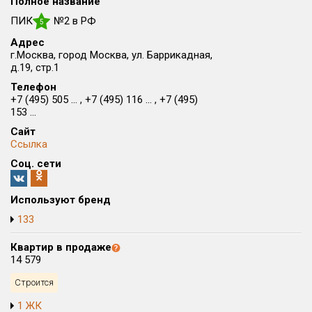
Полное название
Округ
ПИК
№2 в РФ
5
Все
Адрес
г.Москва, город Москва, ул. Баррикадная,
Район в городе
д.19, стр.1
Все
Телефон
+7 (495) 505 ... , +7 (495) 116 ... , +7 (495)
153 ...
Цена
₽/м²
млн ₽
от
до
Сайт
Ссылка
Общая площадь, м²
Соц. сети
от
до
Срок сдачи
Используют бренд
Сдан в 2014
I кв. 2031
от
до
133
Вид объекта
Квартир в продаже
14 579
Кол-во комнат
Строится
1 ЖК