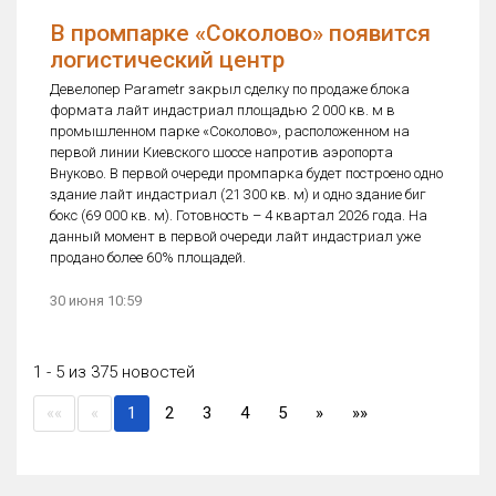
В промпарке «Соколово» появится
логистический центр
Девелопер Parametr закрыл сделку по продаже блока
формата лайт индастриал площадью 2 000 кв. м в
промышленном парке «Соколово», расположенном на
первой линии Киевского шоссе напротив аэропорта
Внуково. В первой очереди промпарка будет построено одно
здание лайт индастриал (21 300 кв. м) и одно здание биг
бокс (69 000 кв. м). Готовность – 4 квартал 2026 года. На
данный момент в первой очереди лайт индастриал уже
продано более 60% площадей.
30 июня 10:59
1 - 5 из 375 новостей
(current)
««
«
1
2
3
4
5
»
»»