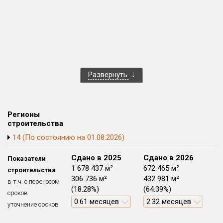
Квартир, апартаментов,
блоков в БД
131 из 5 455
Развернуть
Регионы
строительства
14 (По состоянию на 01.08.2026)
Сдано в 2024
Сдано в 2025
Сдано в 2026
Показатели
1 678 682 м²
1 678 437 м²
672 465 м²
строительства
196 128 м²
306 736 м²
432 981 м²
в т.ч. с переносом
(11.68%)
(18.28%)
(64.39%)
сроков
0.33 месяцев
0.61 месяцев
2.32 месяцев
уточнение сроков