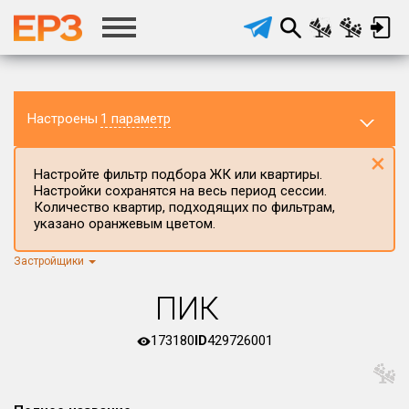
Настроены
1 параметр
×
Настройте фильтр подбора ЖК или квартиры.
Настройки сохранятся на весь период сессии.
Количество квартир, подходящих по фильтрам,
указано оранжевым цветом.
Застройщики
Регион ЖК
Ярославская область
×
ПИК
Район в регионе
Все
173180
ID
429726001
Населённый пункт