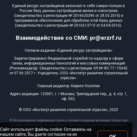
Единый ресурс застройщиков включает в себя самую полную в
России базу данных застройщиков жилья и новостроек
(свидетельство о регистрации № 2016620396 от 28.03.2016) и
программное обеспечение для обработки этой базы данных
(свидетельство о регистрации № 2016613710 от 04.04.2016).
Взаимодействие со СМИ: pr@erzrf.ru
Сетевое издание «Единый ресурс застройщиков»
Зарегистрировано Федеральной службой по надзору в сфере
связи, информационных технологий и массовых коммуникаций
(Роскомнадзор). Свидетельство о регистрации ЭЛ № ФС 77–70042
от 07.06.2017 г. Учредитель: ООО «Институт развития строительной
отрасли».
Главный редактор: Кирилл Холопик
Адрес редакции: 123001, г. г.Москва, Трехпрудный пер., д. 4, стр. 1,
оф. 502,
© ООО «Институт развития строительной отрасли», 2025
© Использование информации сайта и сетевого издания возможно только при
условии гиперссылки на конкретную страницу сайта, на которой размещена
Сайт использует файлы cookie. Оставаясь на
эта информация, 2025
нашем сайте, Вы даете согласие на их
ОК