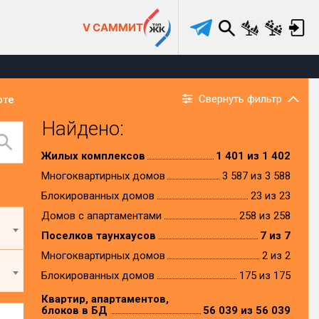
V САММИТ
Свернуть фильтр
рте
Найдено:
Жилых комплексов
1 401 из 1 402
Многоквартирных домов
3 587 из 3 588
Блокированных домов
23 из 23
Домов с апартаментами
258 из 258
Поселков таунхаусов
7 из 7
Многоквартирных домов
2 из 2
Блокированных домов
175 из 175
Квартир, апартаментов,
блоков в БД
56 039 из 56 039