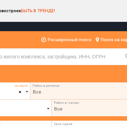
овостроек
БЫТЬ В ТРЕНДЕ!
Расширенный поиск
Поиск на ка
на карте
Район в регионе
×
Все
Район в городе
Все
²
Срок сдачи