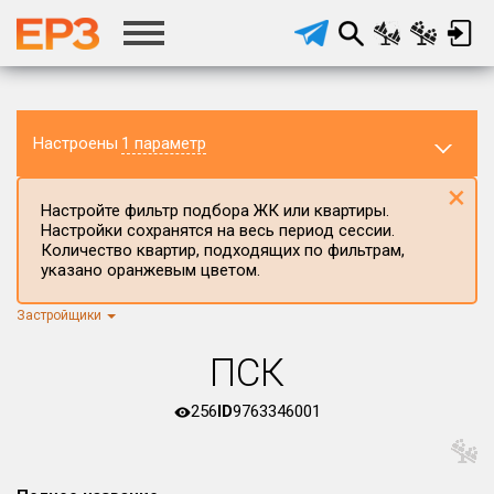
Настроены
1 параметр
×
Настройте фильтр подбора ЖК или квартиры.
Настройки сохранятся на весь период сессии.
Количество квартир, подходящих по фильтрам,
указано оранжевым цветом.
Регион ЖК
Республика Мордовия
×
Застройщики
Район в регионе
ПСК
Все
Населённый пункт
256
ID
9763346001
Округ