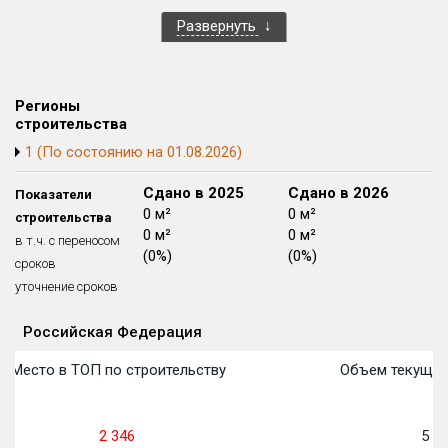
Развернуть
Регионы
строительства
1 (По состоянию на 01.08.2026)
Сдано в 2024
Сдано в 2025
Сдано в 2026
Показатели
0 м²
0 м²
0 м²
строительства
0 м²
0 м²
0 м²
в т.ч. с переносом
(0%)
(0%)
(0%)
сроков
уточнение сроков
Российская Федерация
Объекты
Объекты
Объекты
Объекты
Объекты
Объекты
Объекты
Объекты
Объекты
Объекты
Объекты
Объекты
План сдачи:
первон
План 
План 
План 
План 
План 
План 
План 
План 
План 
План 
План 
Место в ТОП по строительству
Объем текущего
2 346
5 04