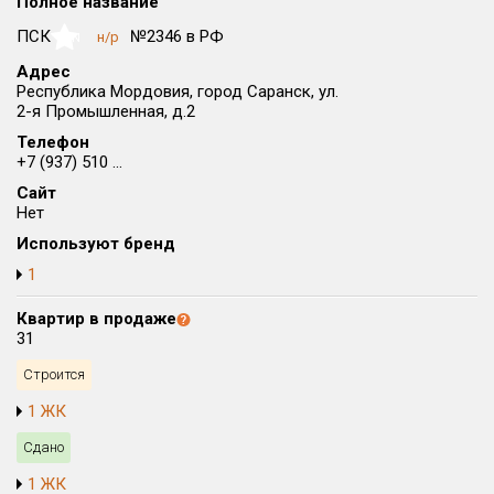
Все
Полное название
ПСК
№2346 в РФ
н/р
NaN
Район в городе
Все
Адрес
Республика Мордовия, город Саранск, ул.
2-я Промышленная, д.2
Цена
₽/м²
млн ₽
Телефон
от
до
+7 (937) 510 ...
Сайт
Общая площадь, м²
Нет
от
до
Используют бренд
Срок сдачи
1
от
до
Квартир в продаже
Вид объекта
31
Строится
Кол-во комнат
1 ЖК
Сдано
Только новые
1 ЖК