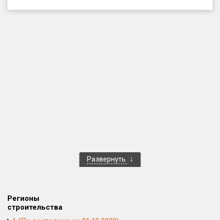
Только новые
Оценка ЕРЗ ЖК
от
до
с продажами
Рейтинг ЕРЗ
Найдено:
Жилых комплексов
1 400 из 1 401
Развернуть
Многоквартирных домов
3 586 из 3 585
Блокированных домов
23 из 23
Домов с апартаментами
258 из 258
Регионы
Поселков таунхаусов
7 из 7
строительства
Многоквартирных домов
2 из 2