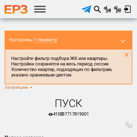
Настроены
1 параметр
×
Настройте фильтр подбора ЖК или квартиры.
Настройки сохранятся на весь период сессии.
Количество квартир, подходящих по фильтрам,
указано оранжевым цветом.
Застройщики
Регион ЖК
г.Москва
×
ПУСК
Район в регионе
Все
410
ID
7717819001
Населённый пункт