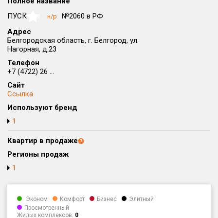
Полное название
Округ
ПУСК
№2060 в РФ
н/р
NaN
Все
Адрес
Белгородская область, г. Белгород, ул.
Район в городе
Нагорная, д.23
Все
Телефон
+7 (4722) 26 ...
Цена
₽/м²
млн ₽
Сайт
от
до
Ссылка
Общая площадь, м²
Используют бренд
от
до
1
Срок сдачи
Квартир в продаже
от
до
Регионы продаж
Вид объекта
1
Кол-во комнат
Эконом
Комфорт
Бизнес
Элитный
Просмотренный
Жилых комплексов:
0