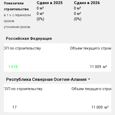
Сдано в 2024
Сдано в 2025
Сдано в 2026
Показатели
Блокированных домов
175 из 175
7 419 м²
0 м²
0 м²
строительства
7 419 м²
0 м²
0 м²
Квартир, апартаментов,
в т.ч. с переносом
блоков в БД
56 039 из 56 039
(100%)
(0%)
(0%)
сроков
14 месяцев
уточнение сроков
Российская Федерация
Объекты
Объекты
Объекты
Объекты
Объекты
Объекты
Объекты
Объекты
Объекты
Объекты
Объекты
Объекты
План сдачи:
первон
План 
План 
План 
План 
План 
План 
План 
План 
План 
План 
План 
 ТОП по строительству
Объем текущего строите
1 618
11 009
м²
Республика Северная Осетия-Алания
 ТОП по строительству
Объем текущего строите
17
11 009
м²