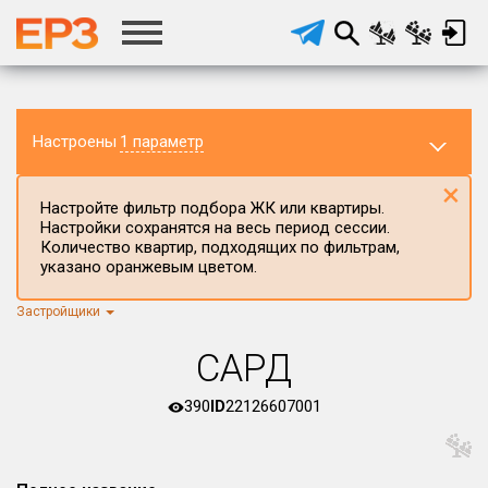
Настроены
1 параметр
×
Настройте фильтр подбора ЖК или квартиры.
Настройки сохранятся на весь период сессии.
Количество квартир, подходящих по фильтрам,
указано оранжевым цветом.
Застройщики
Регион ЖК
г.Москва
×
САРД
Район в регионе
Все
390
ID
22126607001
Населённый пункт