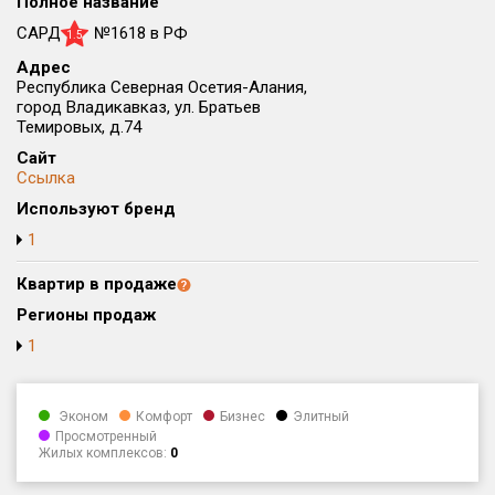
Полное название
Округ
САРД
№1618 в РФ
1.5
Все
Адрес
Республика Северная Осетия-Алания,
Район в городе
город Владикавказ, ул. Братьев
Все
Темировых, д.74
Сайт
Цена
Ссылка
₽/м²
млн ₽
от
до
Используют бренд
1
Общая площадь, м²
от
до
Квартир в продаже
Срок сдачи
Регионы продаж
от
до
1
Вид объекта
Эконом
Комфорт
Бизнес
Элитный
Просмотренный
Кол-во комнат
Жилых комплексов:
0