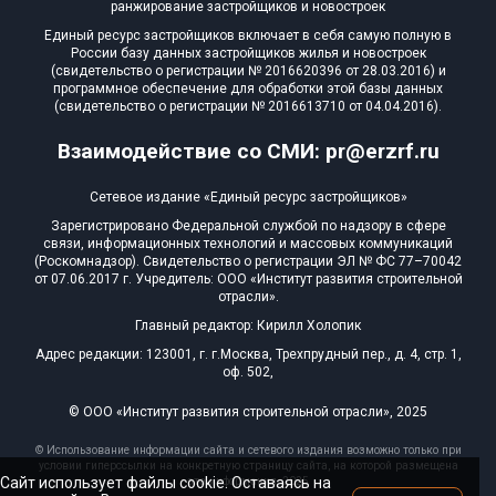
ранжирование застройщиков и новостроек
Единый ресурс застройщиков включает в себя самую полную в
России базу данных застройщиков жилья и новостроек
(свидетельство о регистрации № 2016620396 от 28.03.2016) и
программное обеспечение для обработки этой базы данных
(свидетельство о регистрации № 2016613710 от 04.04.2016).
Взаимодействие со СМИ: pr@erzrf.ru
Сетевое издание «Единый ресурс застройщиков»
Зарегистрировано Федеральной службой по надзору в сфере
связи, информационных технологий и массовых коммуникаций
(Роскомнадзор). Свидетельство о регистрации ЭЛ № ФС 77–70042
от 07.06.2017 г. Учредитель: ООО «Институт развития строительной
отрасли».
Главный редактор: Кирилл Холопик
Адрес редакции: 123001, г. г.Москва, Трехпрудный пер., д. 4, стр. 1,
оф. 502,
© ООО «Институт развития строительной отрасли», 2025
© Использование информации сайта и сетевого издания возможно только при
условии гиперссылки на конкретную страницу сайта, на которой размещена
Сайт использует файлы cookie. Оставаясь на
эта информация, 2025