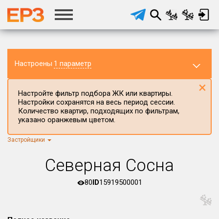
Настроены
1 параметр
×
Настройте фильтр подбора ЖК или квартиры.
Настройки сохранятся на весь период сессии.
Количество квартир, подходящих по фильтрам,
указано оранжевым цветом.
Застройщики
Регион ЖК
г.Москва
×
Северная Сосна
Район в регионе
Все
80
ID
15919500001
Населённый пункт