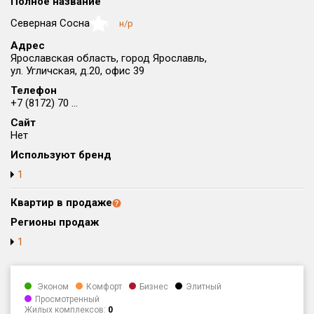
Полное название
Округ
Северная Сосна
н/р
NaN
Все
Адрес
Ярославская область, город Ярославль,
Район в городе
ул. Угличская, д.20, офис 39
Все
Телефон
+7 (8172) 70 ...
Цена
₽/м²
млн ₽
Сайт
от
до
Нет
Общая площадь, м²
Используют бренд
от
до
1
Срок сдачи
Квартир в продаже
от
до
Регионы продаж
Вид объекта
1
Кол-во комнат
Эконом
Комфорт
Бизнес
Элитный
Просмотренный
Жилых комплексов:
0