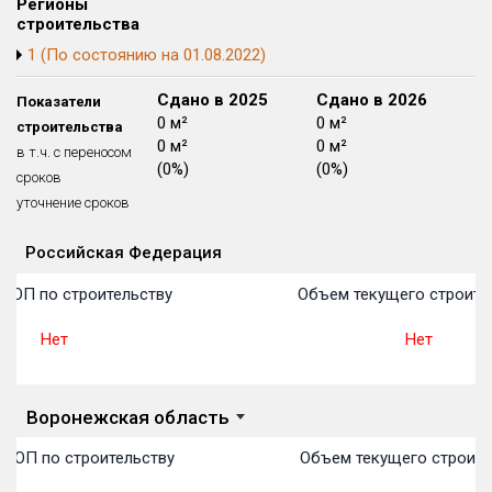
Регионы
Блокированных домов
175 из 175
строительства
1 (По состоянию на 01.08.2022)
Квартир, апартаментов,
блоков в БД
56 039 из 56 039
Сдано в 2024
Сдано в 2025
Сдано в 2026
Показатели
0 м²
0 м²
0 м²
строительства
0 м²
0 м²
0 м²
в т.ч. с переносом
(0%)
(0%)
(0%)
сроков
уточнение сроков
Российская Федерация
Объекты
Объекты
Объекты
Объекты
Объекты
Объекты
Объекты
Объекты
Объекты
Объекты
Объекты
План 
План 
План 
План 
План 
План 
План 
План 
План 
План 
План 
ТОП по строительству
Объем текущего строите
Нет
Нет
Воронежская область
 ТОП по строительству
Объем текущего строите