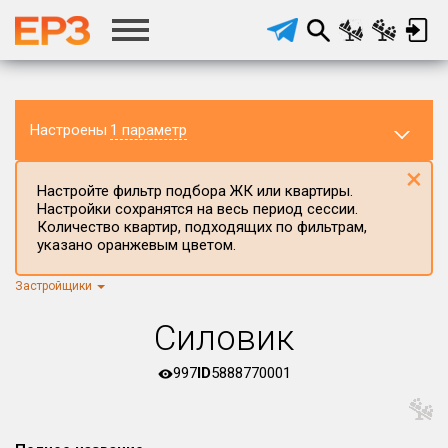
Настроены
1 параметр
×
Настройте фильтр подбора ЖК или квартиры.
Настройки сохранятся на весь период сессии.
Количество квартир, подходящих по фильтрам,
указано оранжевым цветом.
Застройщики
Регион ЖК
г.Москва
×
Силовик
Район в регионе
Все
997
ID
5888770001
Населённый пункт