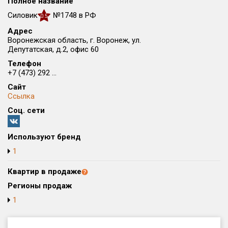
Полное название
Округ
Силовик
№1748 в РФ
0.5
Все
Адрес
Воронежская область, г. Воронеж, ул.
Район в городе
Депутатская, д.2, офис 60
Все
Телефон
+7 (473) 292 ...
Цена
₽/м²
млн ₽
Сайт
от
до
Ссылка
Соц. сети
Общая площадь, м²
от
до
Используют бренд
Срок сдачи
1
от
до
Квартир в продаже
Вид объекта
Регионы продаж
1
Кол-во комнат