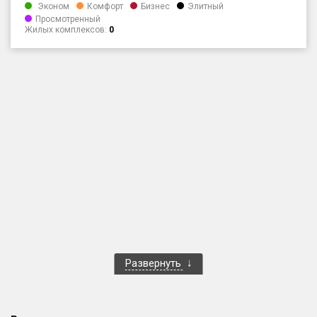
Эконом
Комфорт
Бизнес
Элитный
Только новые
Просмотренный
Жилых комплексов:
0
Оценка ЕРЗ ЖК
от
до
с продажами
Рейтинг ЕРЗ
Найдено:
Жилых комплексов
1 401 из 1 402
Многоквартирных домов
3 587 из 3 588
Блокированных домов
23 из 23
Развернуть
Домов с апартаментами
258 из 258
Поселков таунхаусов
7 из 7
Многоквартирных домов
2 из 2