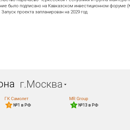
ие было подписано на Кавказском инвестиционном форуме (КИ
Запуск проекта запланирован на 2029 год.
иона
г.Москва
ГК Самолет
MR Group
№1 в РФ
№13 в РФ
3
5