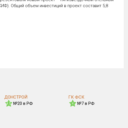
Ф). Общий объем инвестиций в проект составит 5,8
ДОНСТРОЙ
ГК ФСК
№20 в РФ
№7 в РФ
4.5
4