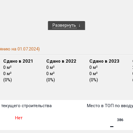
Развернуть
янию на 01.07.2024)
Сдано в 2021
Сдано в 2022
Сдано в 2023
0 м²
0 м²
0 м²
0 м²
0 м²
0 м²
(0%)
(0%)
(0%)
План 
План 
План 
План 
План 
План 
План 
План 
План 
План 
План 
 текущего строительства
Место в ТОП по ввод
Нет
386