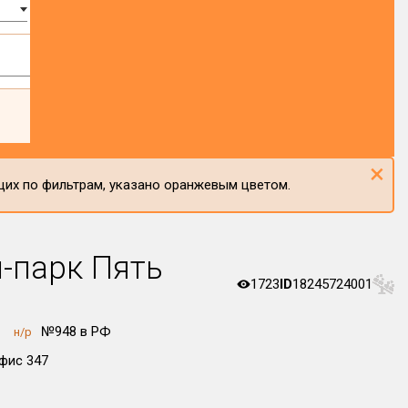
×
щих по фильтрам, указано оранжевым цветом.
-парк Пять
1723
ID
18245724001
№948 в РФ
н/р
офис 347