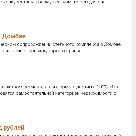
рее конкурентным преимуществом, то сегодня она
в Домбае
ническом сопровождении отельного комплекса в Домбае.
го из самых горных курортов страны.
 в элитном сегменте доля формата достигла 100%. Это
новятся самостоятельной категорией недвижимости с
д рублей
презентовали новый проект – пятизвездочный отельный