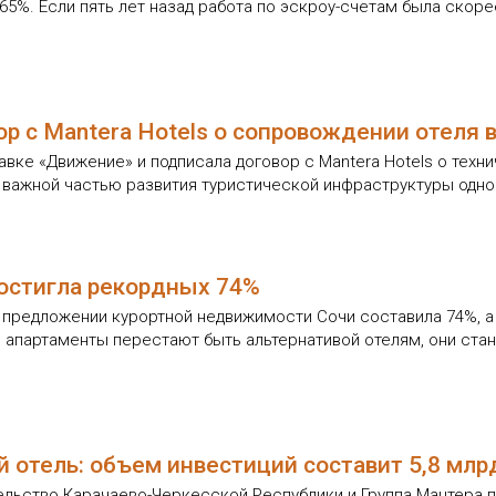
 65%. Если пять лет назад работа по эскроу-счетам была ско
р с Mantera Hotels о сопровождении отеля 
авке «Движение» и подписала договор с Mantera Hotels о тех
ь важной частью развития туристической инфраструктуры одно
остигла рекордных 74%
 предложении курортной недвижимости Сочи составила 74%, а
 апартаменты перестают быть альтернативой отелям, они ста
отель: объем инвестиций составит 5,8 млр
ельство Карачаево-Черкесской Республики и Группа Мантера 