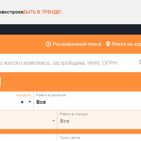
овостроек
БЫТЬ В ТРЕНДЕ!
Расширенный поиск
Поиск на ка
на карте
Район в регионе
×
Все
Район в городе
Все
²
Срок сдачи