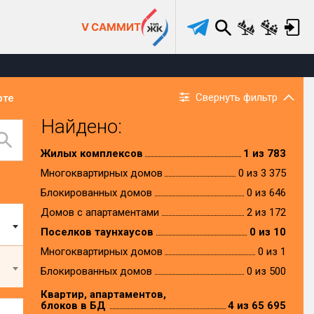
V САММИТ
Свернуть фильтр
рте
Найдено:
Жилых комплексов
1 из 783
Многоквартирных домов
0 из 3 375
Блокированных домов
0 из 646
Домов с апартаментами
2 из 172
Поселков таунхаусов
0 из 10
Многоквартирных домов
0 из 1
Блокированных домов
0 из 500
Квартир, апартаментов,
блоков в БД
4 из 65 695