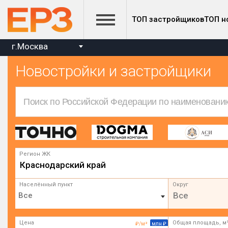
ТОП застройщиков
ТОП н
г.Москва
Новостройки и застройщики
Регион ЖК
Краснодарский край
Населённый пункт
Округ
Все
Цена
Общая площадь, м
₽/м²
млн ₽