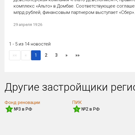
комплекс «Альто» в Домбае. Соответствующее соглашен
млрд рублей, финансовым партнером выступает «Сбер». 
29 апреля 19:26
1 - 5 из 14 новостей
(current)
««
«
1
2
3
»
»»
Другие застройщики рег
Фонд реновации
ПИК
№3 в РФ
№2 в РФ
5
5