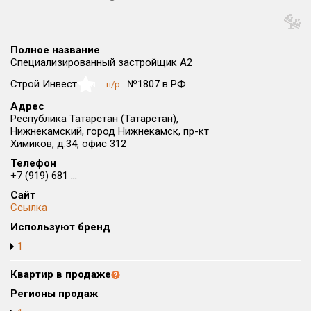
Округ
Все
Полное название
Район в городе
Специализированный застройщик А2
Все
Строй Инвест
№1807 в РФ
н/р
NaN
Адрес
Цена
₽/м²
млн ₽
Республика Татарстан (Татарстан),
от
до
Нижнекамский, город Нижнекамск, пр-кт
Химиков, д.34, офис 312
Общая площадь, м²
Телефон
от
до
+7 (919) 681 ...
Срок сдачи
Сайт
Ссылка
от
до
Используют бренд
Вид объекта
1
Квартир в продаже
Кол-во комнат
Регионы продаж