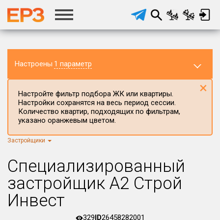
Настроены
1 параметр
×
Настройте фильтр подбора ЖК или квартиры.
Настройки сохранятся на весь период сессии.
Количество квартир, подходящих по фильтрам,
указано оранжевым цветом.
Застройщики
Регион ЖК
г.Москва
×
Специализированный
Район в регионе
застройщик А2 Строй
Все
Инвест
Населённый пункт
329
ID
26458282001