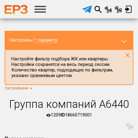
Настроены
1 параметр
×
Настройте фильтр подбора ЖК или квартиры.
Настройки сохранятся на весь период сессии.
Количество квартир, подходящих по фильтрам,
указано оранжевым цветом.
Застройщики
Регион ЖК
г.Москва
×
Группа компаний А6440
Район в регионе
Все
1209
ID
18660719001
Населённый пункт