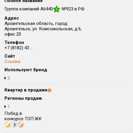
Полное название
Округ
Группа компаний А6440
№923 в РФ
5
Все
Адрес
Архангельская область, город
Район в городе
Архангельск, ул. Комсомольская, д.6,
Все
офис 20
Телефон
Цена
+7 (8182) 43 ...
₽/м²
млн ₽
от
до
Сайт
Ссылка
Общая площадь, м²
Используют бренд
от
до
3
Срок сдачи
от
до
Квартир в продаже
Регионы продаж
Вид объекта
1
Побед в
Кол-во комнат
конкурсе ТОП ЖК
3